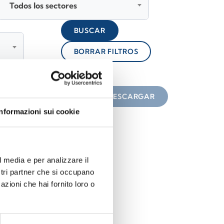
Todos los sectores
BUSCAR
BORRAR FILTROS
lock
n el icono
DESCARGAR
Informazioni sui cookie
l media e per analizzare il
ostri partner che si occupano
azioni che hai fornito loro o