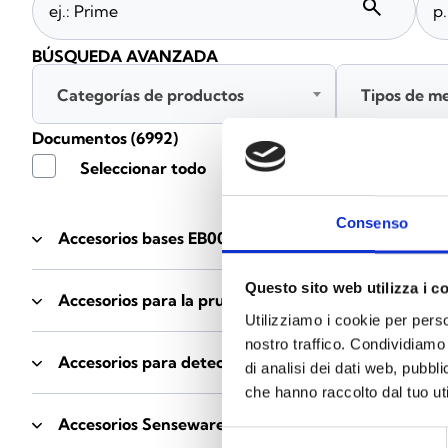
search
BÚSQUEDA AVANZADA
Categorías de productos
Tipos de m
Documentos
(6992)
Seleccionar todo
Consenso
Accesorios bases EB00
- Materiales
(47)
Questo sito web utilizza i c
Accesorios para la prueba de detectores
- Materiale
Utilizziamo i cookie per perso
nostro traffico. Condividiamo 
Accesorios para detectores Enea
- Materiales
(35)
di analisi dei dati web, pubbl
che hanno raccolto dal tuo uti
Accesorios Senseware
- Materiales
(2)
Selezione