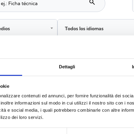
search
edios
Todos los idiomas
Inicia sesión antes de descargar los contenidos co
Dettagli
ookie
s
(6)
nalizzare contenuti ed annunci, per fornire funzionalità dei socia
inoltre informazioni sul modo in cui utilizzi il nostro sito con i n
icità e social media, i quali potrebbero combinarle con altre inform
lizzo dei loro servizi.