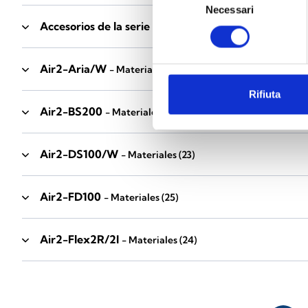
Necessari
del
Accesorios de la serie Industrial
consenso
- Materiales
(17)
Air2-Aria/W
- Materiales
(23)
Rifiuta
Air2-BS200
- Materiales
(34)
Air2-DS100/W
- Materiales
(23)
Air2-FD100
- Materiales
(25)
Air2-Flex2R/2I
- Materiales
(24)