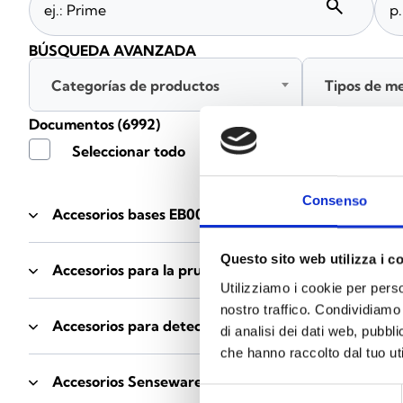
search
BÚSQUEDA AVANZADA
Categorías de productos
Tipos de m
Documentos
(6992)
Seleccionar todo
Consenso
Accesorios bases EB00
- Materiales
(47)
Questo sito web utilizza i c
Accesorios para la prueba de detectores
- Materiale
Utilizziamo i cookie per perso
nostro traffico. Condividiamo 
Accesorios para detectores Enea
- Materiales
(35)
di analisi dei dati web, pubbl
che hanno raccolto dal tuo uti
Accesorios Senseware
- Materiales
(2)
Selezione