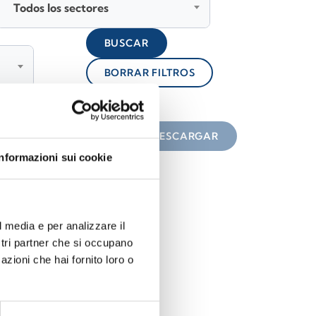
Todos los sectores
BUSCAR
BORRAR FILTROS
lock
n el icono
DESCARGAR
Informazioni sui cookie
l media e per analizzare il
ostri partner che si occupano
azioni che hai fornito loro o