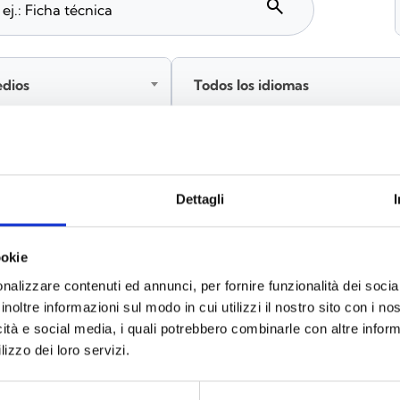
search
edios
Todos los idiomas
Inicia sesión antes de descargar los contenidos co
Dettagli
ookie
s
(6)
nalizzare contenuti ed annunci, per fornire funzionalità dei socia
inoltre informazioni sul modo in cui utilizzi il nostro sito con i n
icità e social media, i quali potrebbero combinarle con altre inform
lizzo dei loro servizi.