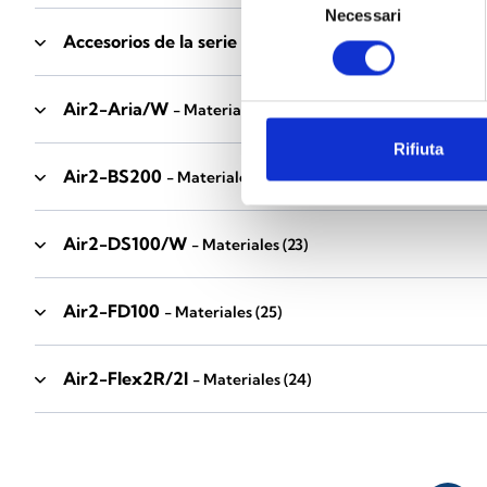
Necessari
del
Accesorios de la serie Industrial
consenso
- Materiales
(17)
Air2-Aria/W
- Materiales
(23)
Rifiuta
Air2-BS200
- Materiales
(34)
Air2-DS100/W
- Materiales
(23)
Air2-FD100
- Materiales
(25)
Air2-Flex2R/2I
- Materiales
(24)