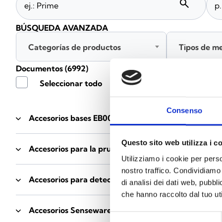
search
BÚSQUEDA AVANZADA
Categorías de productos
Tipos de m
Documentos
(6992)
Seleccionar todo
Consenso
Accesorios bases EB00
- Materiales
(47)
Questo sito web utilizza i c
Accesorios para la prueba de detectores
- Materiale
Utilizziamo i cookie per perso
nostro traffico. Condividiamo 
Accesorios para detectores Enea
- Materiales
(35)
di analisi dei dati web, pubbl
che hanno raccolto dal tuo uti
Accesorios Senseware
- Materiales
(2)
Selezione