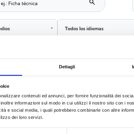
search
edios
Todos los idiomas
Inicia sesión antes de descargar los contenidos co
Dettagli
ookie
s
(6)
nalizzare contenuti ed annunci, per fornire funzionalità dei socia
inoltre informazioni sul modo in cui utilizzi il nostro sito con i n
icità e social media, i quali potrebbero combinarle con altre inform
lizzo dei loro servizi.