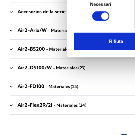
Necessari
del
Accesorios de la serie Industrial
consenso
- Materiales
(17)
Air2-Aria/W
- Materiales
(23)
Rifiuta
Air2-BS200
- Materiales
(34)
Air2-DS100/W
- Materiales
(23)
Air2-FD100
- Materiales
(25)
Air2-Flex2R/2I
- Materiales
(24)