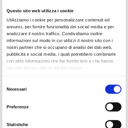
Documentos
(6992)
Seleccionar todo
Questo sito web utilizza i cookie
Inicia sesión antes de descargar los contenidos con el
Utilizziamo i cookie per personalizzare contenuti ed
lock
icono
annunci, per fornire funzionalità dei social media e per
analizzare il nostro traffico. Condividiamo inoltre
informazioni sul modo in cui utilizzi il nostro sito con i
Accesorios bases EB00
- Materiales
(47)
nostri partner che si occupano di analisi dei dati web,
pubblicità e social media, i quali potrebbero combinarle
con altre informazioni che hai fornito loro o che hanno
Accesorios para la prueba de detectores
- Materiales
raccolto dal tuo utilizzo dei loro servizi.
(6)
Selezione
Necessari
Accesorios para detectores Enea
- Materiales
(35)
del
consenso
Preferenze
Accesorios Senseware
- Materiales
(2)
Statistiche
Accesorios de la serie Industrial
- Materiales
(17)