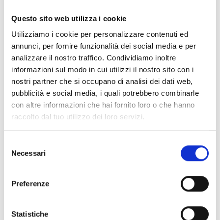
Documentos
(6992)
Seleccionar todo
Questo sito web utilizza i cookie
Inicia sesión antes de descargar los contenidos con el
Utilizziamo i cookie per personalizzare contenuti ed
lock
icono
annunci, per fornire funzionalità dei social media e per
analizzare il nostro traffico. Condividiamo inoltre
informazioni sul modo in cui utilizzi il nostro sito con i
Accesorios bases EB00
- Materiales
(47)
nostri partner che si occupano di analisi dei dati web,
pubblicità e social media, i quali potrebbero combinarle
con altre informazioni che hai fornito loro o che hanno
Accesorios para la prueba de detectores
- Materiales
raccolto dal tuo utilizzo dei loro servizi.
(6)
Selezione
Necessari
Accesorios para detectores Enea
- Materiales
(35)
del
consenso
Preferenze
Accesorios Senseware
- Materiales
(2)
Statistiche
Accesorios de la serie Industrial
- Materiales
(17)