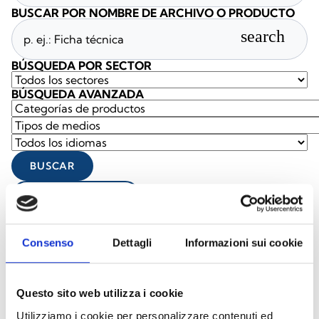
BUSCAR POR NOMBRE DE ARCHIVO O PRODUCTO
search
BÚSQUEDA POR SECTOR
BÚSQUEDA AVANZADA
BUSCAR
BORRAR FILTROS
Documentos
(6992)
Seleccionar todo
Consenso
Dettagli
Informazioni sui cookie
Inicia sesión antes de descargar los contenidos con el
lock
icono
Questo sito web utilizza i cookie
Utilizziamo i cookie per personalizzare contenuti ed