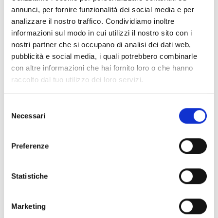
Accesorios bases EB00
- Materiales
(47)
annunci, per fornire funzionalità dei social media e per
analizzare il nostro traffico. Condividiamo inoltre
informazioni sul modo in cui utilizzi il nostro sito con i
Accesorios para la prueba de detectores
- Materiales
nostri partner che si occupano di analisi dei dati web,
(6)
pubblicità e social media, i quali potrebbero combinarle
con altre informazioni che hai fornito loro o che hanno
raccolto dal tuo utilizzo dei loro servizi.
Accesorios para detectores Enea
- Materiales
(35)
Selezione
Accesorios Senseware
- Materiales
(2)
Necessari
del
consenso
Accesorios de la serie Industrial
- Materiales
(17)
Preferenze
Air2-Aria/W
- Materiales
(23)
Statistiche
Air2-BS200
- Materiales
(34)
Marketing