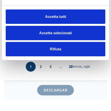
Air2-DS100/W
- Materiales
(23)
Accetta tutti
Air2-FD100
- Materiales
(25)
Accetta selezionati
Air2-Flex2R/2I
- Materiales
(24)
Rifiuta
1
2
3
…
22
chevron_right
DESCARGAR