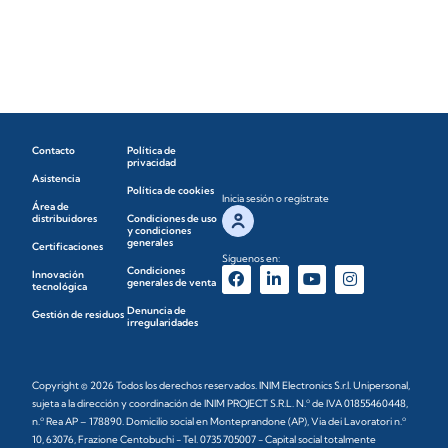
Contacto
Política de
privacidad
Asistencia
Política de cookies
Inicia sesión o regístrate
Área de
distribuidores
Condiciones de uso
y condiciones
generales
Certificaciones
Síguenos en:
Condiciones
Innovación
generales de venta
tecnológica
Denuncia de
Gestión de residuos
irregularidades
Copyright © 2026 Todos los derechos reservados. INIM Electronics S.r.l. Unipersonal,
sujeta a la dirección y coordinación de INIM PROJECT S.R.L. N.º de IVA 01855460448,
n.º Rea AP – 178890. Domicilio social en Monteprandone (AP), Via dei Lavoratori n.º
10, 63076, Frazione Centobuchi - Tel. 0735 705007 - Capital social totalmente