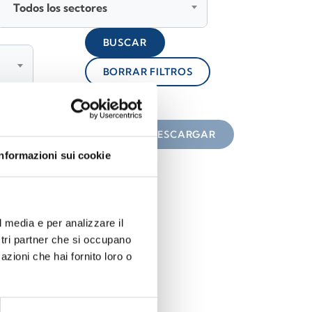
Todos los sectores
BUSCAR
BORRAR FILTROS
lock
n el icono
DESCARGAR
Informazioni sui cookie
l media e per analizzare il
ostri partner che si occupano
azioni che hai fornito loro o