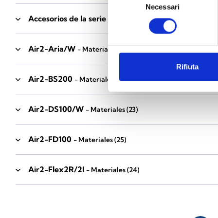
Necessari
del
Accesorios de la serie Industrial
consenso
- Materiales
(17)
Air2-Aria/W
- Materiales
(23)
Rifiuta
Air2-BS200
- Materiales
(34)
Air2-DS100/W
- Materiales
(23)
Air2-FD100
- Materiales
(25)
Air2-Flex2R/2I
- Materiales
(24)