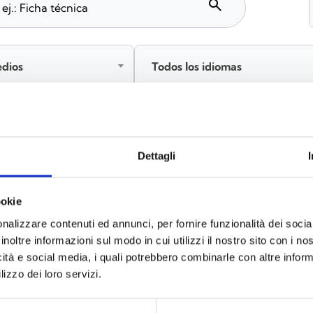
search
edios
Todos los idiomas
Inicia sesión antes de descargar los contenidos co
Dettagli
ookie
s
(6)
nalizzare contenuti ed annunci, per fornire funzionalità dei socia
inoltre informazioni sul modo in cui utilizzi il nostro sito con i n
icità e social media, i quali potrebbero combinarle con altre inform
lizzo dei loro servizi.