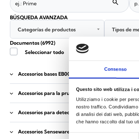
search
BÚSQUEDA AVANZADA
Categorías de productos
Tipos de m
Documentos
(6992)
Seleccionar todo
Consenso
Accesorios bases EB00
- Materiales
(47)
Questo sito web utilizza i c
Accesorios para la prueba de detectores
- Materiale
Utilizziamo i cookie per perso
nostro traffico. Condividiamo 
Accesorios para detectores Enea
- Materiales
(35)
di analisi dei dati web, pubbl
che hanno raccolto dal tuo uti
Accesorios Senseware
- Materiales
(2)
Selezione