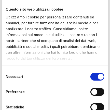
Documentos
(6992)
Seleccionar todo
Questo sito web utilizza i cookie
Inicia sesión antes de descargar los contenidos con el
Utilizziamo i cookie per personalizzare contenuti ed
lock
icono
annunci, per fornire funzionalità dei social media e per
analizzare il nostro traffico. Condividiamo inoltre
informazioni sul modo in cui utilizzi il nostro sito con i
Accesorios bases EB00
- Materiales
(47)
nostri partner che si occupano di analisi dei dati web,
pubblicità e social media, i quali potrebbero combinarle
con altre informazioni che hai fornito loro o che hanno
Accesorios para la prueba de detectores
- Materiales
raccolto dal tuo utilizzo dei loro servizi.
(6)
Selezione
Necessari
Accesorios para detectores Enea
- Materiales
(35)
del
consenso
Preferenze
Accesorios Senseware
- Materiales
(2)
Statistiche
Accesorios de la serie Industrial
- Materiales
(17)