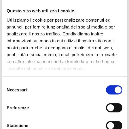
Documentos
(6992)
Seleccionar todo
Questo sito web utilizza i cookie
Inicia sesión antes de descargar los contenidos con el
Utilizziamo i cookie per personalizzare contenuti ed
lock
icono
annunci, per fornire funzionalità dei social media e per
analizzare il nostro traffico. Condividiamo inoltre
informazioni sul modo in cui utilizzi il nostro sito con i
Accesorios bases EB00
- Materiales
(47)
nostri partner che si occupano di analisi dei dati web,
pubblicità e social media, i quali potrebbero combinarle
con altre informazioni che hai fornito loro o che hanno
Accesorios para la prueba de detectores
- Materiales
raccolto dal tuo utilizzo dei loro servizi.
(6)
Selezione
Necessari
Accesorios para detectores Enea
- Materiales
(35)
del
consenso
Preferenze
Accesorios Senseware
- Materiales
(2)
Statistiche
Accesorios de la serie Industrial
- Materiales
(17)