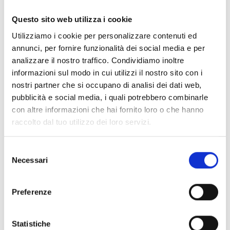
Documentos
(6992)
Seleccionar todo
Questo sito web utilizza i cookie
Inicia sesión antes de descargar los contenidos con el
Utilizziamo i cookie per personalizzare contenuti ed
lock
icono
annunci, per fornire funzionalità dei social media e per
analizzare il nostro traffico. Condividiamo inoltre
informazioni sul modo in cui utilizzi il nostro sito con i
Accesorios bases EB00
- Materiales
(47)
nostri partner che si occupano di analisi dei dati web,
pubblicità e social media, i quali potrebbero combinarle
con altre informazioni che hai fornito loro o che hanno
Accesorios para la prueba de detectores
- Materiales
raccolto dal tuo utilizzo dei loro servizi.
(6)
Selezione
Necessari
Accesorios para detectores Enea
- Materiales
(35)
del
consenso
Preferenze
Accesorios Senseware
- Materiales
(2)
Statistiche
Accesorios de la serie Industrial
- Materiales
(17)