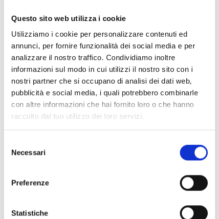
Documentos
(6992)
Seleccionar todo
Questo sito web utilizza i cookie
Inicia sesión antes de descargar los contenidos con el
Utilizziamo i cookie per personalizzare contenuti ed
lock
icono
annunci, per fornire funzionalità dei social media e per
analizzare il nostro traffico. Condividiamo inoltre
informazioni sul modo in cui utilizzi il nostro sito con i
Accesorios bases EB00
- Materiales
(47)
nostri partner che si occupano di analisi dei dati web,
pubblicità e social media, i quali potrebbero combinarle
con altre informazioni che hai fornito loro o che hanno
Accesorios para la prueba de detectores
- Materiales
raccolto dal tuo utilizzo dei loro servizi.
(6)
Selezione
Necessari
Accesorios para detectores Enea
- Materiales
(35)
del
consenso
Preferenze
Accesorios Senseware
- Materiales
(2)
Statistiche
Accesorios de la serie Industrial
- Materiales
(17)