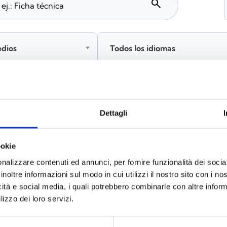
search
edios
Todos los idiomas
Inicia sesión antes de descargar los contenidos co
Dettagli
ookie
s
(6)
nalizzare contenuti ed annunci, per fornire funzionalità dei socia
inoltre informazioni sul modo in cui utilizzi il nostro sito con i n
icità e social media, i quali potrebbero combinarle con altre inform
lizzo dei loro servizi.