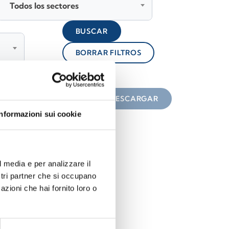
Todos los sectores
BUSCAR
BORRAR FILTROS
lock
n el icono
DESCARGAR
Informazioni sui cookie
l media e per analizzare il
ostri partner che si occupano
azioni che hai fornito loro o