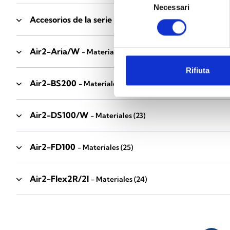
Necessari
del
Accesorios de la serie Industrial
consenso
- Materiales
(17)
Air2-Aria/W
- Materiales
(23)
Rifiuta
Air2-BS200
- Materiales
(34)
Air2-DS100/W
- Materiales
(23)
Air2-FD100
- Materiales
(25)
Air2-Flex2R/2I
- Materiales
(24)