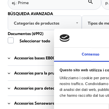
search
BÚSQUEDA AVANZADA
Categorías de productos
Tipos de m
Documentos
(6992)
Seleccionar todo
Consenso
Accesorios bases EB00
- Materiales
(47)
Questo sito web utilizza i c
Accesorios para la prueba de detectores
- Materiale
Utilizziamo i cookie per perso
nostro traffico. Condividiamo 
Accesorios para detectores Enea
- Materiales
(35)
di analisi dei dati web, pubbl
che hanno raccolto dal tuo uti
Accesorios Senseware
- Materiales
(2)
Selezione