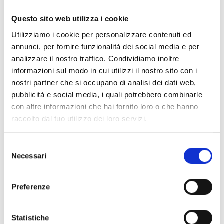
Documentos
(6992)
Seleccionar todo
Questo sito web utilizza i cookie
Inicia sesión antes de descargar los contenidos con el
Utilizziamo i cookie per personalizzare contenuti ed
lock
icono
annunci, per fornire funzionalità dei social media e per
analizzare il nostro traffico. Condividiamo inoltre
informazioni sul modo in cui utilizzi il nostro sito con i
Accesorios bases EB00
- Materiales
(47)
nostri partner che si occupano di analisi dei dati web,
pubblicità e social media, i quali potrebbero combinarle
con altre informazioni che hai fornito loro o che hanno
Accesorios para la prueba de detectores
- Materiales
raccolto dal tuo utilizzo dei loro servizi.
(6)
Selezione
Necessari
Accesorios para detectores Enea
- Materiales
(35)
del
consenso
Preferenze
Accesorios Senseware
- Materiales
(2)
Statistiche
Accesorios de la serie Industrial
- Materiales
(17)