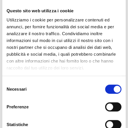
Documentos
(6992)
Seleccionar todo
Questo sito web utilizza i cookie
Inicia sesión antes de descargar los contenidos con el
Utilizziamo i cookie per personalizzare contenuti ed
lock
icono
annunci, per fornire funzionalità dei social media e per
analizzare il nostro traffico. Condividiamo inoltre
informazioni sul modo in cui utilizzi il nostro sito con i
Accesorios bases EB00
- Materiales
(47)
nostri partner che si occupano di analisi dei dati web,
pubblicità e social media, i quali potrebbero combinarle
con altre informazioni che hai fornito loro o che hanno
Accesorios para la prueba de detectores
- Materiales
raccolto dal tuo utilizzo dei loro servizi.
(6)
Selezione
Necessari
Accesorios para detectores Enea
- Materiales
(35)
del
consenso
Preferenze
Accesorios Senseware
- Materiales
(2)
Statistiche
Accesorios de la serie Industrial
- Materiales
(17)