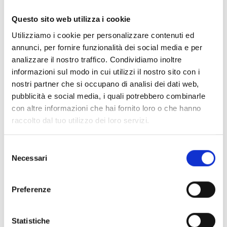
Documentos
(6992)
Seleccionar todo
Questo sito web utilizza i cookie
Inicia sesión antes de descargar los contenidos con el
Utilizziamo i cookie per personalizzare contenuti ed
lock
icono
annunci, per fornire funzionalità dei social media e per
analizzare il nostro traffico. Condividiamo inoltre
informazioni sul modo in cui utilizzi il nostro sito con i
Accesorios bases EB00
- Materiales
(47)
nostri partner che si occupano di analisi dei dati web,
pubblicità e social media, i quali potrebbero combinarle
con altre informazioni che hai fornito loro o che hanno
Accesorios para la prueba de detectores
- Materiales
raccolto dal tuo utilizzo dei loro servizi.
(6)
Selezione
Necessari
Accesorios para detectores Enea
- Materiales
(35)
del
consenso
Preferenze
Accesorios Senseware
- Materiales
(2)
Statistiche
Accesorios de la serie Industrial
- Materiales
(17)