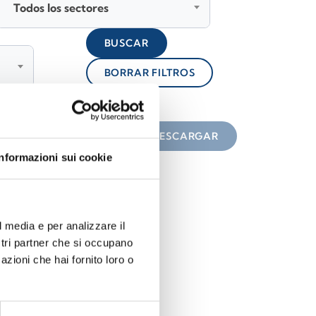
Todos los sectores
BUSCAR
BORRAR FILTROS
lock
n el icono
DESCARGAR
Informazioni sui cookie
l media e per analizzare il
ostri partner che si occupano
azioni che hai fornito loro o