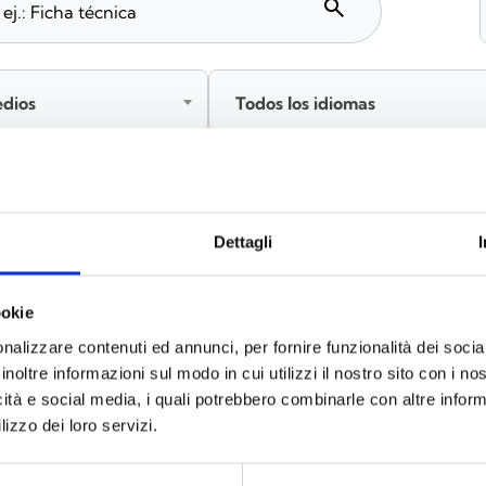
search
edios
Todos los idiomas
Inicia sesión antes de descargar los contenidos co
Dettagli
ookie
s
(6)
nalizzare contenuti ed annunci, per fornire funzionalità dei socia
inoltre informazioni sul modo in cui utilizzi il nostro sito con i n
icità e social media, i quali potrebbero combinarle con altre inform
lizzo dei loro servizi.