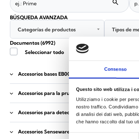
search
BÚSQUEDA AVANZADA
Categorías de productos
Tipos de m
Documentos
(6992)
Seleccionar todo
Consenso
Accesorios bases EB00
- Materiales
(47)
Questo sito web utilizza i c
Accesorios para la prueba de detectores
- Materiale
Utilizziamo i cookie per perso
nostro traffico. Condividiamo 
Accesorios para detectores Enea
- Materiales
(35)
di analisi dei dati web, pubbl
che hanno raccolto dal tuo uti
Accesorios Senseware
- Materiales
(2)
Selezione