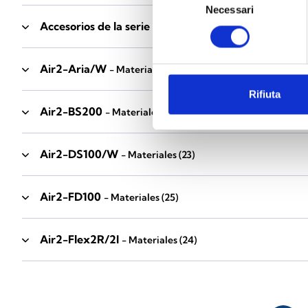
Necessari
del
Accesorios de la serie Industrial
consenso
- Materiales
(17)
Air2-Aria/W
- Materiales
(23)
Rifiuta
Air2-BS200
- Materiales
(34)
Air2-DS100/W
- Materiales
(23)
Air2-FD100
- Materiales
(25)
Air2-Flex2R/2I
- Materiales
(24)