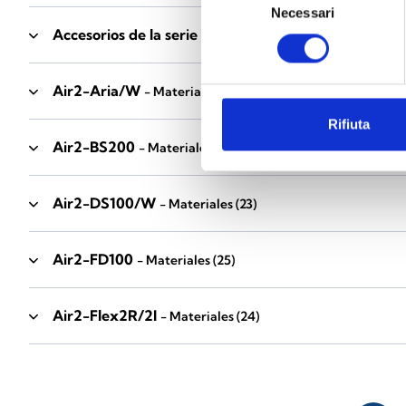
Necessari
del
Accesorios de la serie Industrial
consenso
- Materiales
(17)
Air2-Aria/W
- Materiales
(23)
Rifiuta
Air2-BS200
- Materiales
(34)
Air2-DS100/W
- Materiales
(23)
Air2-FD100
- Materiales
(25)
Air2-Flex2R/2I
- Materiales
(24)