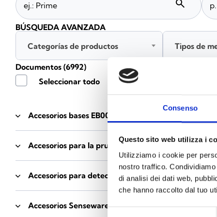
search
BÚSQUEDA AVANZADA
Categorías de productos
Tipos de m
Documentos
(6992)
Seleccionar todo
Consenso
Accesorios bases EB00
- Materiales
(47)
Questo sito web utilizza i c
Accesorios para la prueba de detectores
- Materiale
Utilizziamo i cookie per perso
nostro traffico. Condividiamo 
Accesorios para detectores Enea
- Materiales
(35)
di analisi dei dati web, pubbl
che hanno raccolto dal tuo uti
Accesorios Senseware
- Materiales
(2)
Selezione