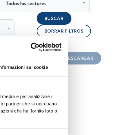
Todos los sectores
BUSCAR
BORRAR FILTROS
lock
n el icono
DESCARGAR
Informazioni sui cookie
l media e per analizzare il
ostri partner che si occupano
azioni che hai fornito loro o