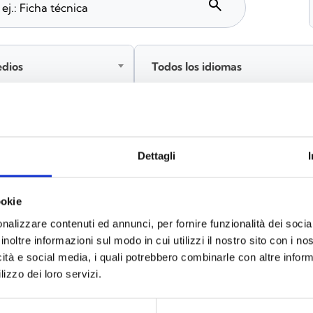
search
edios
Todos los idiomas
Inicia sesión antes de descargar los contenidos co
Dettagli
ookie
s
(6)
nalizzare contenuti ed annunci, per fornire funzionalità dei socia
inoltre informazioni sul modo in cui utilizzi il nostro sito con i n
icità e social media, i quali potrebbero combinarle con altre inform
lizzo dei loro servizi.