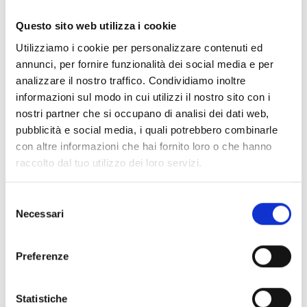
Documentos
(6992)
Seleccionar todo
Questo sito web utilizza i cookie
Inicia sesión antes de descargar los contenidos con el
Utilizziamo i cookie per personalizzare contenuti ed
lock
icono
annunci, per fornire funzionalità dei social media e per
analizzare il nostro traffico. Condividiamo inoltre
informazioni sul modo in cui utilizzi il nostro sito con i
Accesorios bases EB00
- Materiales
(47)
nostri partner che si occupano di analisi dei dati web,
pubblicità e social media, i quali potrebbero combinarle
con altre informazioni che hai fornito loro o che hanno
Accesorios para la prueba de detectores
- Materiales
raccolto dal tuo utilizzo dei loro servizi.
(6)
Selezione
Necessari
Accesorios para detectores Enea
- Materiales
(35)
del
consenso
Preferenze
Accesorios Senseware
- Materiales
(2)
Statistiche
Accesorios de la serie Industrial
- Materiales
(17)