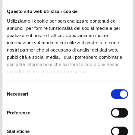
Documentos
(6992)
Seleccionar todo
Questo sito web utilizza i cookie
Inicia sesión antes de descargar los contenidos con el
Utilizziamo i cookie per personalizzare contenuti ed
lock
icono
annunci, per fornire funzionalità dei social media e per
analizzare il nostro traffico. Condividiamo inoltre
informazioni sul modo in cui utilizzi il nostro sito con i
Accesorios bases EB00
- Materiales
(47)
nostri partner che si occupano di analisi dei dati web,
pubblicità e social media, i quali potrebbero combinarle
con altre informazioni che hai fornito loro o che hanno
Accesorios para la prueba de detectores
- Materiales
raccolto dal tuo utilizzo dei loro servizi.
(6)
Selezione
Necessari
Accesorios para detectores Enea
- Materiales
(35)
del
consenso
Preferenze
Accesorios Senseware
- Materiales
(2)
Statistiche
Accesorios de la serie Industrial
- Materiales
(17)