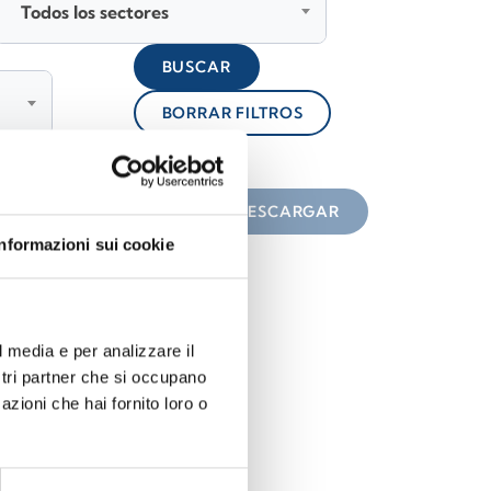
Todos los sectores
BUSCAR
BORRAR FILTROS
lock
n el icono
DESCARGAR
Informazioni sui cookie
l media e per analizzare il
ostri partner che si occupano
azioni che hai fornito loro o