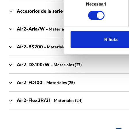
Necessari
del
Accesorios de la serie Industrial
consenso
- Materiales
(17)
Air2-Aria/W
- Materiales
(23)
Rifiuta
Air2-BS200
- Materiales
(34)
Air2-DS100/W
- Materiales
(23)
Air2-FD100
- Materiales
(25)
Air2-Flex2R/2I
- Materiales
(24)