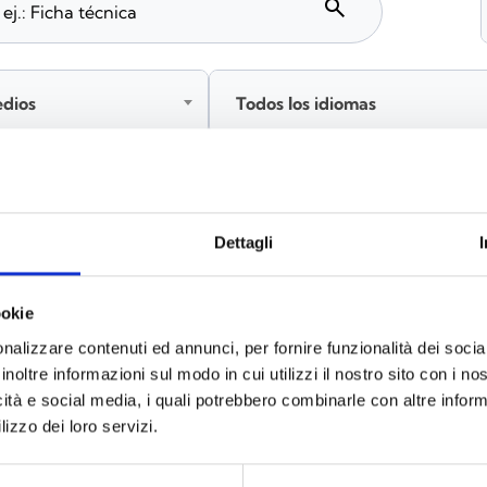
search
edios
Todos los idiomas
Inicia sesión antes de descargar los contenidos co
Dettagli
ookie
s
(6)
nalizzare contenuti ed annunci, per fornire funzionalità dei socia
inoltre informazioni sul modo in cui utilizzi il nostro sito con i n
icità e social media, i quali potrebbero combinarle con altre inform
lizzo dei loro servizi.