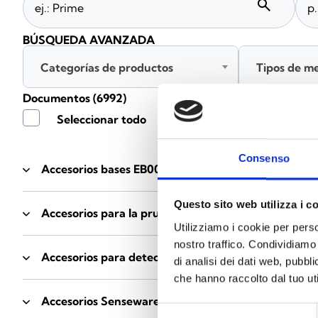
search
BÚSQUEDA AVANZADA
Categorías de productos
Tipos de m
Documentos
(6992)
Seleccionar todo
Consenso
Accesorios bases EB00
- Materiales
(47)
Questo sito web utilizza i c
Accesorios para la prueba de detectores
- Materiale
Utilizziamo i cookie per perso
nostro traffico. Condividiamo 
Accesorios para detectores Enea
- Materiales
(35)
di analisi dei dati web, pubbl
che hanno raccolto dal tuo uti
Accesorios Senseware
- Materiales
(2)
Selezione