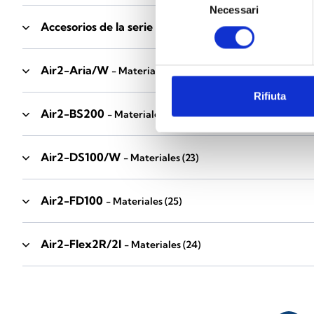
Necessari
del
Accesorios de la serie Industrial
consenso
- Materiales
(17)
Air2-Aria/W
- Materiales
(23)
Rifiuta
Air2-BS200
- Materiales
(34)
Air2-DS100/W
- Materiales
(23)
Air2-FD100
- Materiales
(25)
Air2-Flex2R/2I
- Materiales
(24)