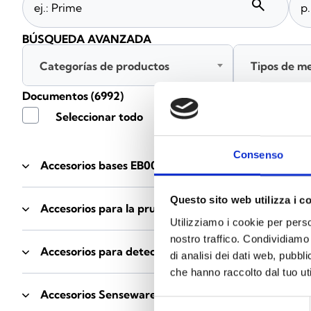
search
BÚSQUEDA AVANZADA
Categorías de productos
Tipos de m
Documentos
(6992)
Seleccionar todo
Consenso
Accesorios bases EB00
- Materiales
(47)
Questo sito web utilizza i c
Accesorios para la prueba de detectores
- Materiale
Utilizziamo i cookie per perso
nostro traffico. Condividiamo 
Accesorios para detectores Enea
- Materiales
(35)
di analisi dei dati web, pubbl
che hanno raccolto dal tuo uti
Accesorios Senseware
- Materiales
(2)
Selezione