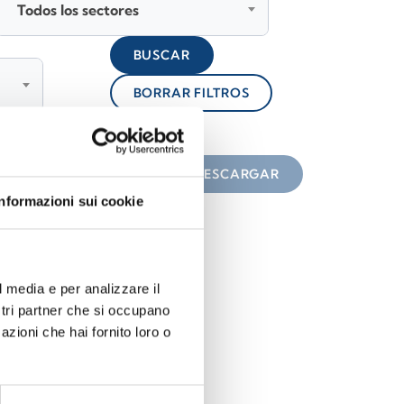
Todos los sectores
BUSCAR
BORRAR FILTROS
lock
n el icono
DESCARGAR
Informazioni sui cookie
l media e per analizzare il
ostri partner che si occupano
azioni che hai fornito loro o