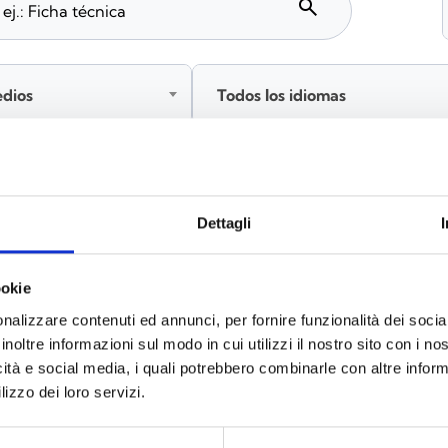
search
edios
Todos los idiomas
Inicia sesión antes de descargar los contenidos co
Dettagli
ookie
s
(6)
nalizzare contenuti ed annunci, per fornire funzionalità dei socia
inoltre informazioni sul modo in cui utilizzi il nostro sito con i n
icità e social media, i quali potrebbero combinarle con altre inform
lizzo dei loro servizi.