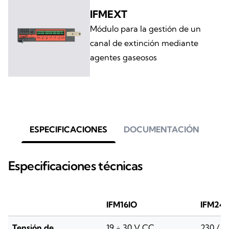
IFMEXT
Módulo para la gestión de un
canal de extinción mediante
agentes gaseosos
ESPECIFICACIONES
DOCUMENTACIÓN
Especificaciones técnicas
IFM16IO
IFM241
Tensión de
19 ÷ 30 V CC
230 / 1