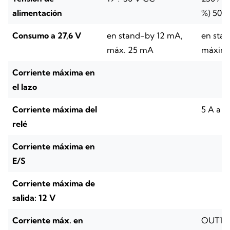
alimentación
%) 50/6
Consumo a 27,6 V
en stand-by 12 mA,
en sta
máx. 25 mA
máxim
Corriente máxima en
el lazo
Corriente máxima del
5 A a 3
relé
Corriente máxima en
E/S
Corriente máxima de
salida: 12 V
Corriente máx. en
OUT1 y 