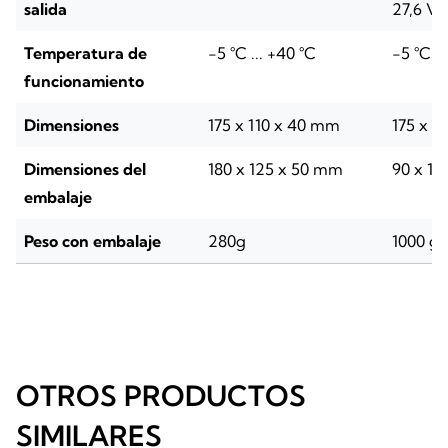
salida
27,6 V
Temperatura de
-5 °C ... +40 °C
-5 °C ..
funcionamiento
Dimensiones
175 x 110 x 40 mm
175 x 9
Dimensiones del
180 x 125 x 50 mm
90 x 11
embalaje
Peso con embalaje
280g
1000 g
OTROS PRODUCTOS
SIMILARES