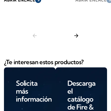
arrow_back
arrow_forward
¿Te interesan estos productos?
Solicita
Descarga
más
el
información
catálogo
de Fire &