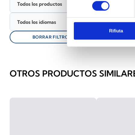
consenso
Todos los productos
Inicia sesión ante
Todos los idiomas
lock
keyboard_arrow_down
Guía d
Rifiuta
BORRAR FILTROS
OTROS PRODUCTOS SIMILAR