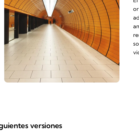
El
or
ad
am
re
so
vi
iguientes versiones