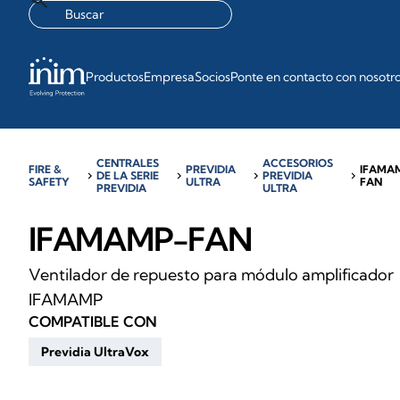
Productos
Empresa
Socios
Ponte en contacto con nosotr
CENTRALES
ACCESORIOS
FIRE &
PREVIDIA
IFAMA
chevron_right
DE LA SERIE
chevron_right
chevron_right
PREVIDIA
chevron_right
SAFETY
ULTRA
FAN
PREVIDIA
ULTRA
IFAMAMP-FAN
Ventilador de repuesto para módulo amplificador
IFAMAMP
COMPATIBLE CON
Previdia UltraVox