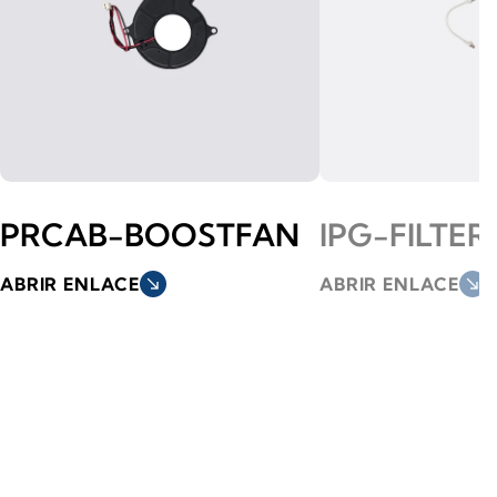
PRCAB-BOOSTFAN
IPG-FILTER
ABRIR ENLACE
south_east
ABRIR ENLACE
south_east