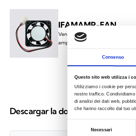
IFAMAMP-FAN
Ventilador de repuesto IFAMAMP
amplificador IFAMAMP
Consenso
Questo sito web utilizza i c
Utilizziamo i cookie per perso
nostro traffico. Condividiamo 
di analisi dei dati web, pubbl
Descargar la documentación
che hanno raccolto dal tuo uti
Selezione
Necessari
del
Materiales
(6)