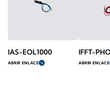
IAS-EOL1000
IFFT-PH
ABRIR ENLACE
south_east
ABRIR ENLACE