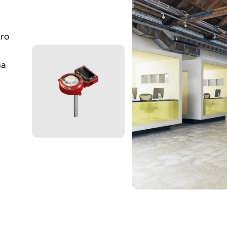
tro
na