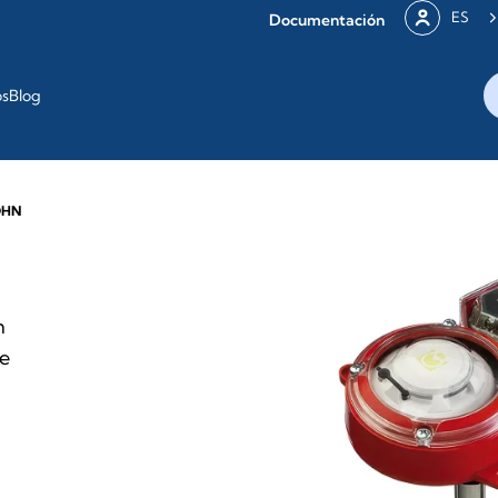
ES
Documentación
os
Blog
DHN
n
re