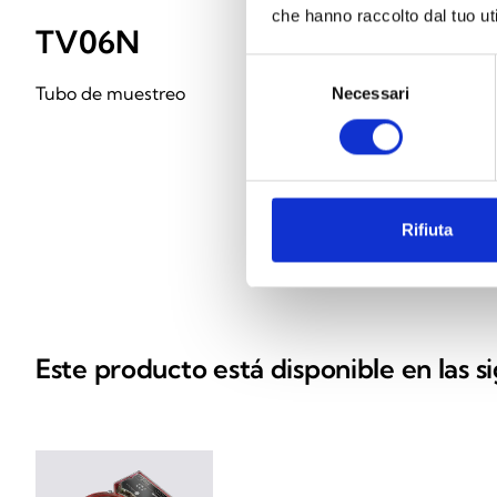
che hanno raccolto dal tuo uti
TV06N
TV06N-
Selezione
Tubo de muestreo
Extensión de 1 m
Necessari
del
consenso
muestreo TV06N
Rifiuta
Este producto está disponible en las s