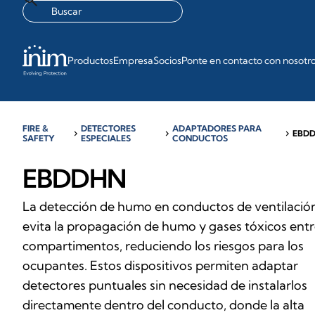
Productos
Empresa
Socios
Ponte en contacto con nosotr
FIRE &
DETECTORES
ADAPTADORES PARA
chevron_right
chevron_right
chevron_right
EBD
SAFETY
ESPECIALES
CONDUCTOS
EBDDHN
La detección de humo en conductos de ventilació
evita la propagación de humo y gases tóxicos ent
compartimentos, reduciendo los riesgos para los
ocupantes. Estos dispositivos permiten adaptar
detectores puntuales sin necesidad de instalarlos
directamente dentro del conducto, donde la alta