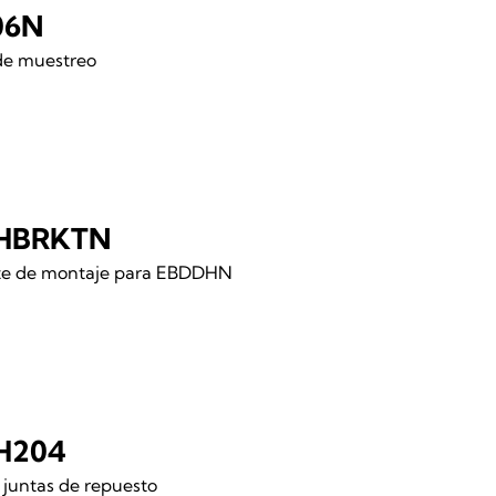
06N
de muestreo
HBRKTN
te de montaje para EBDDHN
H204
 juntas de repuesto