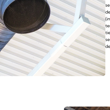
se
de
(i
te
ti
se
de