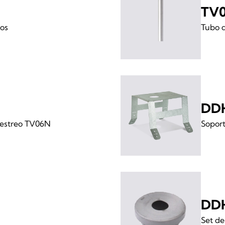
TV
os
Tubo 
DD
uestreo TV06N
Sopor
DD
Set de