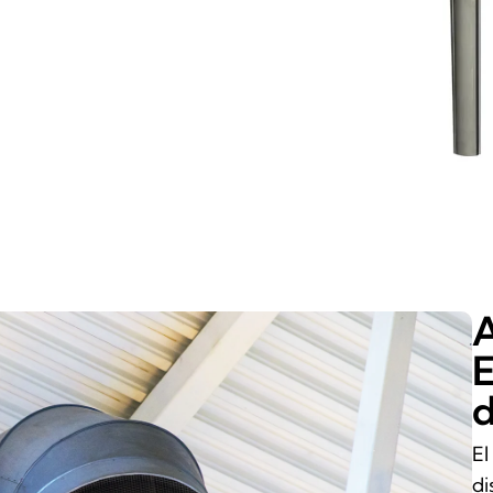
A
E
d
El
di