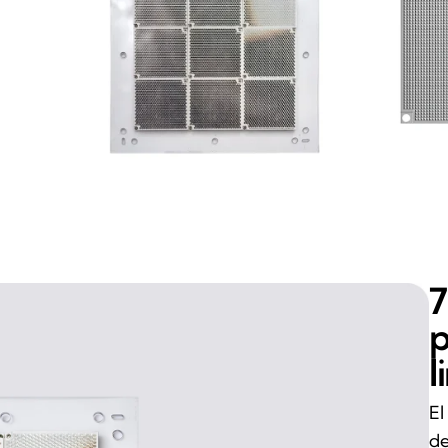
7
p
l
El
de