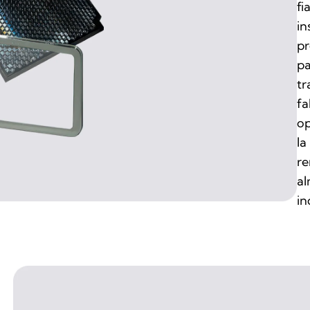
fi
in
pr
pa
tr
fa
op
la
re
al
in