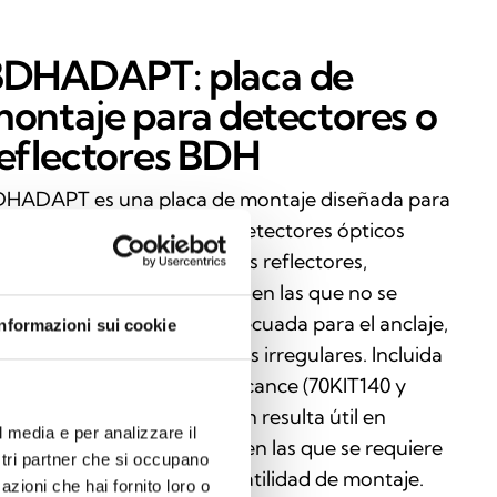
DHADAPT: placa de
ontaje para detectores o
eflectores BDH
HADAPT es una placa de montaje diseñada para
cilitar la instalación de los detectores ópticos
neales de humo BDH o de sus reflectores,
pecialmente en situaciones en las que no se
spone de una superficie adecuada para el anclaje,
Informazioni sui cookie
mo mallas metálicas o zonas irregulares. Incluida
 los kits de extensión del alcance (70KIT140 y
0KIT160), esta placa también resulta útil en
l media e per analizzare il
stalaciones personalizadas en las que se requiere
ostri partner che si occupano
a mayor estabilidad o versatilidad de montaje.
azioni che hai fornito loro o