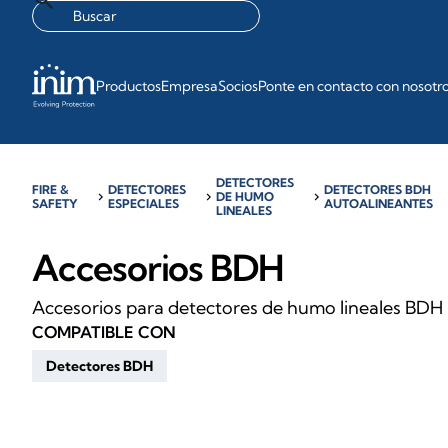
Productos
Empresa
Socios
Ponte en contacto con nosotr
DETECTORES
FIRE &
DETECTORES
DETECTORES BDH
chevron_right
chevron_right
DE HUMO
chevron_right
SAFETY
ESPECIALES
AUTOALINEANTES
LINEALES
Accesorios BDH
Accesorios para detectores de humo lineales BDH
COMPATIBLE CON
Detectores BDH