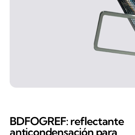
BDFOGREF: reflectante
anticondensación para