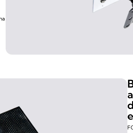
ma
B
a
d
e
FO