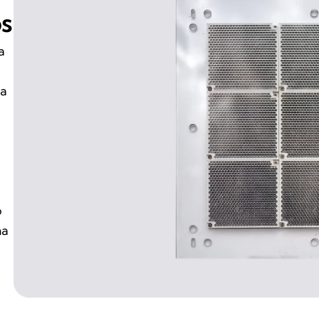
os
a
 a
o
ma