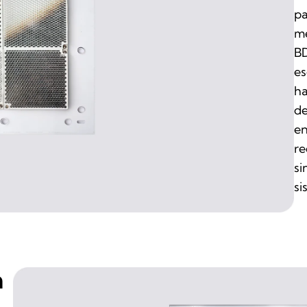
pa
me
BD
es
ha
de
en
re
si
si
n