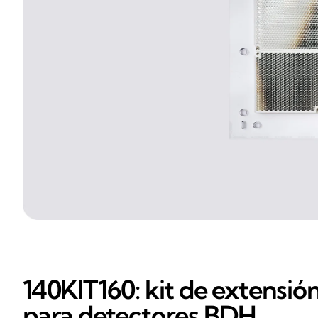
140KIT160: kit de extensió
para detectores BDH