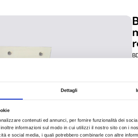
B
m
r
BD
fa
li
es
di
Dettagli
co
en
ookie
14
nalizzare contenuti ed annunci, per fornire funzionalità dei socia
in
inoltre informazioni sul modo in cui utilizzi il nostro sito con i n
un
icità e social media, i quali potrebbero combinarle con altre inform