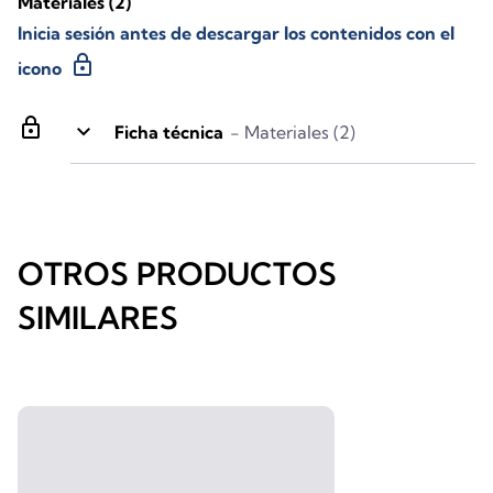
Materiales
(2)
Inicia sesión antes de descargar los contenidos con el
lock
icono
lock
keyboard_arrow_down
Ficha técnica
- Materiales (2)
OTROS PRODUCTOS
SIMILARES