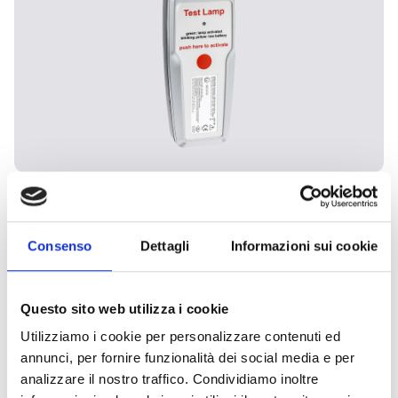
Lámpara de prueba TC-940/1Z
intrínsecamente segura para
entornos ATEX
Consenso
Dettagli
Informazioni sui cookie
La lámpara de prueba TC‑169/1 es una
herramienta práctica para comprobar la eficacia
Questo sito web utilizza i cookie
de los detectores de llamas instalados en entornos
Utilizziamo i cookie per personalizzare contenuti ed
con riesgo de incendio. Aunque no dispone de
annunci, per fornire funzionalità dei social media e per
certificación EX, la lámpara simula una llama real
analizzare il nostro traffico. Condividiamo inoltre
mediante la emisión de energía pulsada a