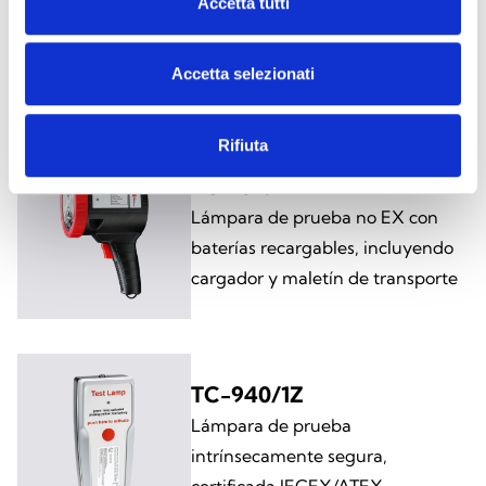
Accetta tutti
Soporte articulado en poliamida
PA66
Accetta selezionati
Rifiuta
TC-169/1
Lámpara de prueba no EX con
baterías recargables, incluyendo
cargador y maletín de transporte
TC-940/1Z
Lámpara de prueba
intrínsecamente segura,
certificada IECEX/ATEX