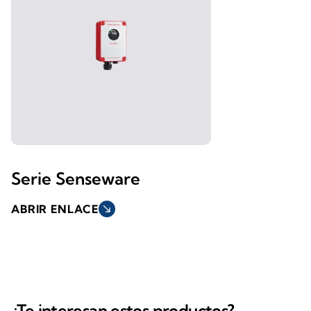
Serie Senseware
ABRIR ENLACE
south_east
¿Te interesan estos productos?