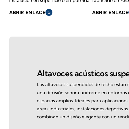
instalación en superficie o empotrada
fabricado en AB
ABRIR ENLACE
south_east
ABRIR ENLACE
Altavoces acústicos susp
Los altavoces suspendidos de techo están 
una difusión sonora uniforme en entornos c
espacios amplios. Ideales para aplicaciones 
áreas industriales, instalaciones deportivas
combinan un diseño elegante con un rendim