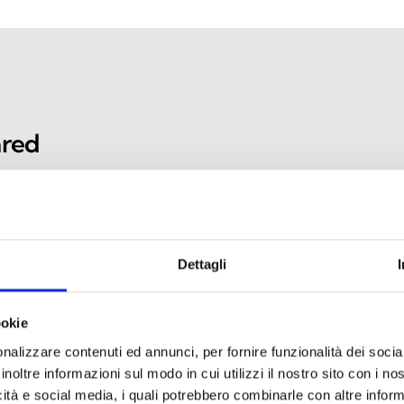
ared
ra entornos de protección
s claras y fiables durante
N 54‑24), ofrecen
ico impecable.
Dettagli
ookie
nalizzare contenuti ed annunci, per fornire funzionalità dei socia
inoltre informazioni sul modo in cui utilizzi il nostro sito con i n
icità e social media, i quali potrebbero combinarle con altre inform