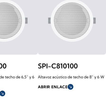
00
SPI-C810100
de techo de 6,5” y 6
Altavoz acústico de techo de 8” y 6 W
ABRIR ENLACE
south_east
south_east