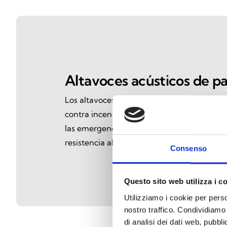
Altavoces acústicos de p
Los altavoces de pared Inim, diseñados pa
contra incendios, garantizan comunicacione
las emergencias. Cumplen la normativa (E
resistencia al calor y un rendimiento acúst
Consenso
Questo sito web utilizza i c
Utilizziamo i cookie per perso
nostro traffico. Condividiamo 
di analisi dei dati web, pubbl