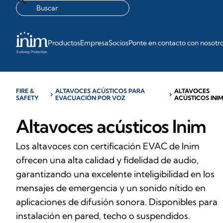
Productos
Empresa
Socios
Ponte en contacto con nosotr
FIRE &
ALTAVOCES ACÚSTICOS PARA
ALTAVOCES
chevron_right
chevron_right
SAFETY
EVACUACIÓN POR VOZ
ACÚSTICOS INI
Altavoces acústicos Inim
Los altavoces con certificación EVAC de Inim
ofrecen una alta calidad y fidelidad de audio,
garantizando una excelente inteligibilidad en los
mensajes de emergencia y un sonido nítido en
aplicaciones de difusión sonora. Disponibles para
instalación en pared, techo o suspendidos.