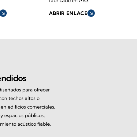
S
fabricado en ABS
south_east
ABRIR ENLACE
south_east
endidos
diseñados para ofrecer
on techos altos o
en edificios comerciales,
 y espacios públicos,
iento acústico fiable.