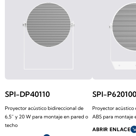
SPI-DP40110
SPI-P62010
Proyector acústico bidireccional de
Proyector acústico
6,5” y 20 W para montaje en pared o
ABS para montaje 
techo
ABRIR ENLACE
south_ea