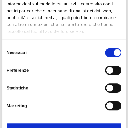
instalaciones deportivas y espacios públicos,
informazioni sul modo in cui utilizzi il nostro sito con i
combinan un diseño elegante con un
nostri partner che si occupano di analisi dei dati web,
pubblicità e social media, i quali potrebbero combinarle
rendimiento acústico fiable.
con altre informazioni che hai fornito loro o che hanno
raccolto dal tuo utilizzo dei loro servizi.
Selezione
Necessari
del
consenso
Preferenze
Statistiche
Marketing