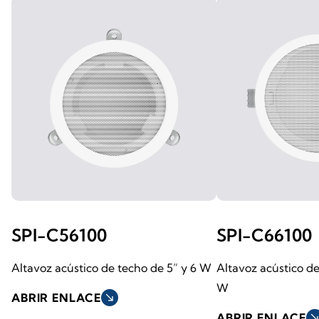
SPI-C56100
SPI-C66100
Altavoz acústico de techo de 5” y 6 W
Altavoz acústico de
W
ABRIR ENLACE
south_east
ABRIR ENLACE
south_ea