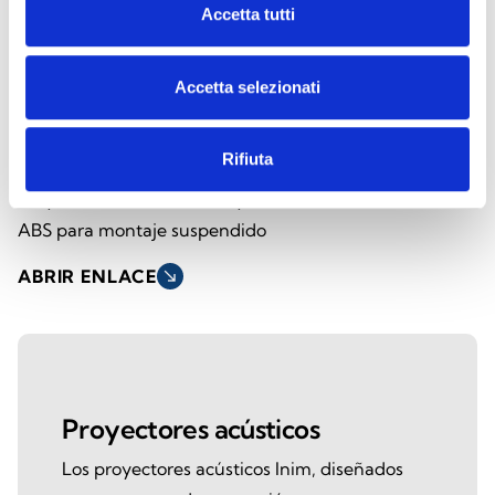
Accetta tutti
Accetta selezionati
SPI-CP620100
Rifiuta
Proyector acústico de 6,5” y 20 W en
ABS para montaje suspendido
ABRIR ENLACE
south_east
Proyectores acústicos
Los proyectores acústicos Inim, diseñados