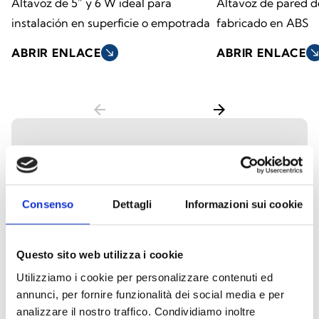
Altavoz de 5” y 6 W ideal para
Altavoz de pared d
instalación en superficie o empotrada
fabricado en ABS
ABRIR ENLACE
south_east
ABRIR ENLACE
south_ea
arrow_back
arrow_forward
Altavoces acústicos
suspendidos
Consenso
Dettagli
Informazioni sui cookie
Los altavoces suspendidos de techo están
diseñados para ofrecer una difusión sonora
Questo sito web utilizza i cookie
uniforme en entornos con techos altos o
Utilizziamo i cookie per personalizzare contenuti ed
espacios amplios. Ideales para aplicaciones
annunci, per fornire funzionalità dei social media e per
en edificios comerciales, áreas industriales,
analizzare il nostro traffico. Condividiamo inoltre