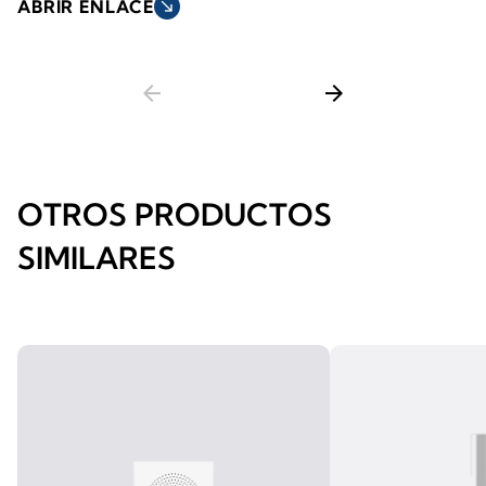
ABRIR ENLACE
south_east
arrow_back
arrow_forward
OTROS PRODUCTOS
SIMILARES