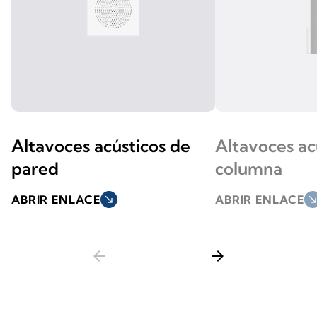
Altavoces acústicos de
Altavoces ac
pared
columna
ABRIR ENLACE
south_east
ABRIR ENLACE
south_ea
arrow_back
arrow_forward