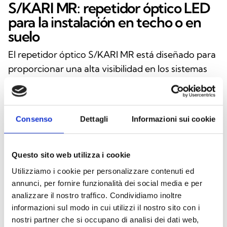
S/KARI MR: repetidor óptico LED
para la instalación en techo o en
suelo
El repetidor óptico S/KARI MR está diseñado para
proporcionar una alta visibilidad en los sistemas
de señalización contra incendios, gracias a su
iluminación LED de alta luminosidad. Versátil y
fiable, puede instalarse en techo o superficie,
Consenso
Dettagli
Informazioni sui cookie
ofreciendo la máxima flexibilidad en cualquier
entorno. Fabricado en policarbonato blanco
transparente, el dispositivo combina robustez y
Questo sito web utilizza i cookie
elegancia, mientras que la lente difusora garantiza
Utilizziamo i cookie per personalizzare contenuti ed
una distribución uniforme de la luz. La inscripción
annunci, per fornire funzionalità dei social media e per
«FIRE» en rojo mejora su identificación visual en
analizzare il nostro traffico. Condividiamo inoltre
informazioni sul modo in cui utilizzi il nostro sito con i
situaciones de emergencia. Funciona con
nostri partner che si occupano di analisi dei dati web,
alimentación a 3 Vdc o 24 Vdc y ofrece protección