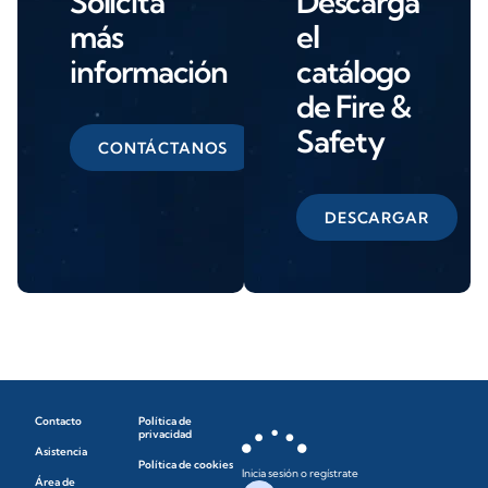
Solicita
Descarga
más
el
información
catálogo
de Fire &
Safety
CONTÁCTANOS
DESCARGAR
Contacto
Política de
privacidad
Asistencia
Política de cookies
Inicia sesión o regístrate
Área de