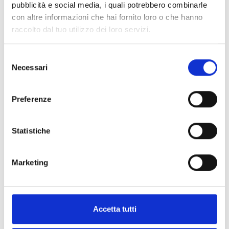
pubblicità e social media, i quali potrebbero combinarle
contra el polvo y los sólidos con una clasificación
con altre informazioni che hai fornito loro o che hanno
IP42.
raccolto dal tuo utilizzo dei loro servizi.
Selezione
Necessari
del
consenso
Preferenze
Statistiche
Marketing
Este producto está disponible en las
Accetta tutti
siguientes versiones