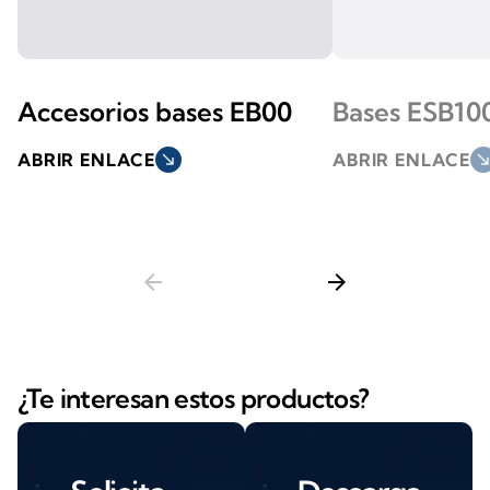
Accesorios bases EB00
Bases ESB10
ABRIR ENLACE
south_east
ABRIR ENLACE
south_ea
arrow_back
arrow_forward
¿Te interesan estos productos?