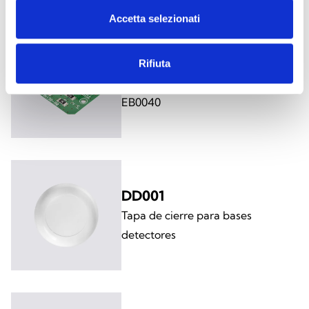
Accetta selezionati
EB0040H
Rifiuta
Calefactor para base de montaje
EB0040
DD001
Tapa de cierre para bases
detectores