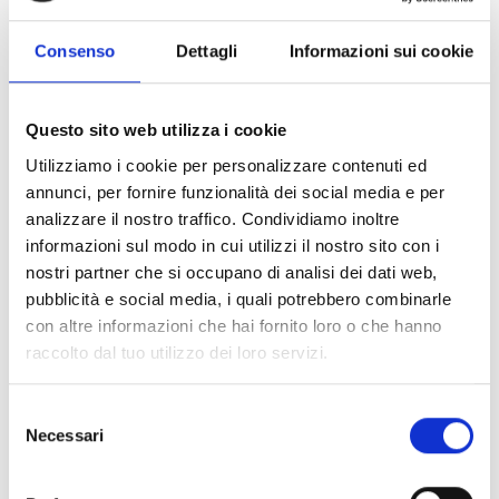
Consenso
Dettagli
Informazioni sui cookie
Discovery Marine
Questo sito web utilizza i cookie
Utilizziamo i cookie per personalizzare contenuti ed
annunci, per fornire funzionalità dei social media e per
analizzare il nostro traffico. Condividiamo inoltre
¿Te interesa este producto?
informazioni sul modo in cui utilizzi il nostro sito con i
nostri partner che si occupano di analisi dei dati web,
pubblicità e social media, i quali potrebbero combinarle
con altre informazioni che hai fornito loro o che hanno
Solicita
Encuentra
raccolto dal tuo utilizzo dei loro servizi.
más
un
información
distribuidor
Selezione
Necessari
del
de Inim
consenso
PONTE EN