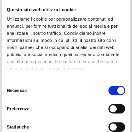
Questo sito web utilizza i cookie
Utilizziamo i cookie per personalizzare contenuti ed
annunci, per fornire funzionalità dei social media e per
analizzare il nostro traffico. Condividiamo inoltre
informazioni sul modo in cui utilizzi il nostro sito con i
nostri partner che si occupano di analisi dei dati web,
pubblicità e social media, i quali potrebbero combinarle
con altre informazioni che hai fornito loro o che hanno
raccolto dal tuo utilizzo dei loro servizi.
Señalizadores de alarma ópticos y
óptico-acústicos XP95
Selezione
Necessari
del
Los dispositivos de alarma ópticos y
consenso
óptico‑acústicos XP95 ofrecen soluciones
Preferenze
completas para la protección contra incendios,
diferenciándose entre los Visual Alarm Devices
Statistiche
(VAD), con componente óptico certificado, y los