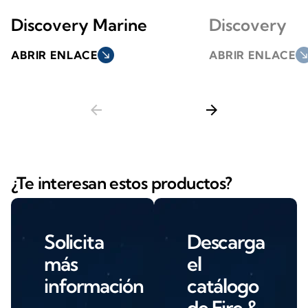
Discovery Marine
Discovery
ABRIR ENLACE
south_east
ABRIR ENLACE
south_ea
arrow_back
arrow_forward
¿Te interesan estos productos?
Solicita
Descarga
más
el
información
catálogo
de Fire &