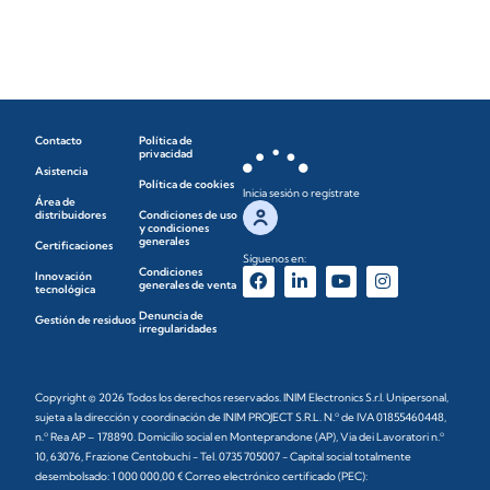
Contacto
Política de
privacidad
Asistencia
Política de cookies
Inicia sesión o regístrate
Área de
distribuidores
Condiciones de uso
y condiciones
generales
Certificaciones
Síguenos en:
Condiciones
Innovación
generales de venta
tecnológica
Denuncia de
Gestión de residuos
irregularidades
Copyright © 2026 Todos los derechos reservados. INIM Electronics S.r.l. Unipersonal,
sujeta a la dirección y coordinación de INIM PROJECT S.R.L. N.º de IVA 01855460448,
n.º Rea AP – 178890. Domicilio social en Monteprandone (AP), Via dei Lavoratori n.º
10, 63076, Frazione Centobuchi - Tel. 0735 705007 - Capital social totalmente
desembolsado: 1 000 000,00 € Correo electrónico certificado (PEC):