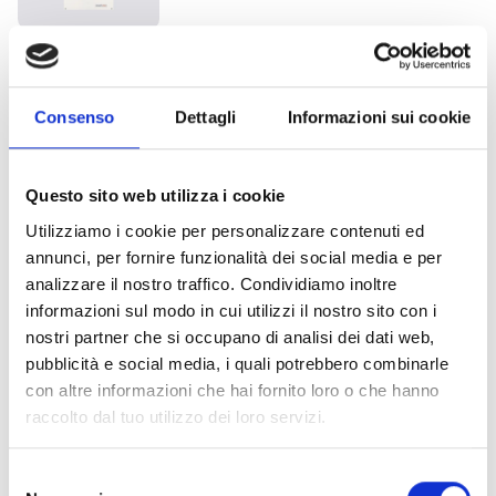
Alimentador BPS
Consenso
Dettagli
Informazioni sui cookie
Módulos de alimentación
Questo sito web utilizza i cookie
IPS
Utilizziamo i cookie per personalizzare contenuti ed
annunci, per fornire funzionalità dei social media e per
analizzare il nostro traffico. Condividiamo inoltre
informazioni sul modo in cui utilizzi il nostro sito con i
nostri partner che si occupano di analisi dei dati web,
pubblicità e social media, i quali potrebbero combinarle
¿Te interesa este producto?
con altre informazioni che hai fornito loro o che hanno
raccolto dal tuo utilizzo dei loro servizi.
Solicita
Encuentra
Selezione