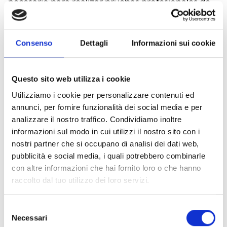
necesario para realizar pruebas profesionales de
detectores de humo y calor con un único
instrumento. El kit incluye la unidad
TESTIFIRE‑XTR2 con generador de humo y
Consenso
Dettagli
Informazioni sui cookie
cartucho, un kit de carga y una batería de iones
de litio. Se completa con prácticos accesorios
Questo sito web utilizza i cookie
como la pértiga telescópica SOLO110, extensible
Utilizziamo i cookie per personalizzare contenuti ed
hasta 1,75 m; tres extensiones SOLO111; la mochila
annunci, per fornire funzionalità dei social media e per
SOLO611 y la bolsa para pértigas SOLO612, que
analizzare il nostro traffico. Condividiamo inoltre
facilitan un transporte cómodo y organizado.
informazioni sul modo in cui utilizzi il nostro sito con i
Ideal para instaladores y mantenedores, garantiza
nostri partner che si occupano di analisi dei dati web,
pubblicità e social media, i quali potrebbero combinarle
pruebas rápidas, seguras y eficaces en cualquier
con altre informazioni che hai fornito loro o che hanno
entorno operativo.
raccolto dal tuo utilizzo dei loro servizi.
Selezione
Necessari
del
Este producto está disponible en las