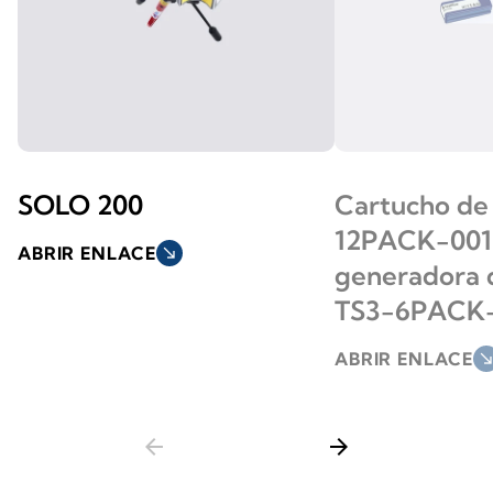
SOLO 200
Cartucho de
12PACK-001 
ABRIR ENLACE
south_east
generadora
TS3-6PACK
ABRIR ENLACE
south_ea
arrow_back
arrow_forward