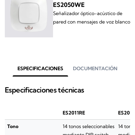
ES2050WE
Señalizador óptico-acústico de
pared con mensajes de voz blanco
ESPECIFICACIONES
DOCUMENTACIÓN
Especificaciones técnicas
ES2011RE
ES201
Tono
14 tonos seleccionables
14 tono
mediante DIP switch
median