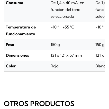
Consumo
De 1,4 a 40 mA, en
De 1,4 
función del tono
función
seleccionado
selecci
Temperatura de
-10 °... +55 °C
-10 °...
funcionamiento
Peso
150 g
150 g
Dimensiones
121 x 121 x 57 mm
121 x 1
Color
Rojo
Blanco
OTROS PRODUCTOS