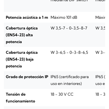
Potencia acústica a 1 m
Máximo 101 dB
Máximo
Cobertura óptica
W 3,5-7 - 0-3,5-8-7
W 3,5-7
(EN54-23) alta
potencia
Cobertura óptica
W 3-6,5 - 0-3-8-6,5
W 3-6,
(EN54-23) baja
potencia
Grado de protección IP
IP65 (certificado para
IP65 (c
uso en interiores)
uso en 
Tensión de
18 - 30 V CC
18 - 30
funcionamiento