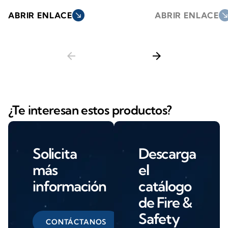
ABRIR ENLACE
south_east
ABRIR ENLACE
south_ea
arrow_back
arrow_forward
¿Te interesan estos productos?
Solicita
Descarga
más
el
información
catálogo
de Fire &
Safety
CONTÁCTANOS