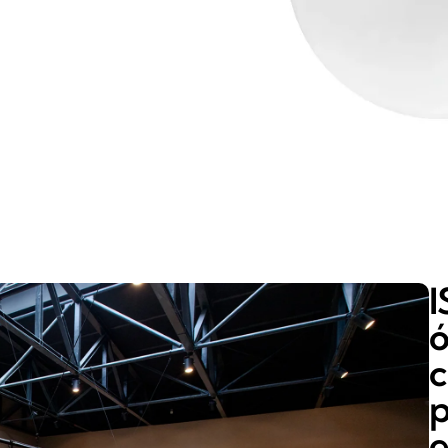
I
ó
c
p
e