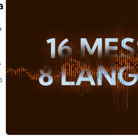
a
s
s
0