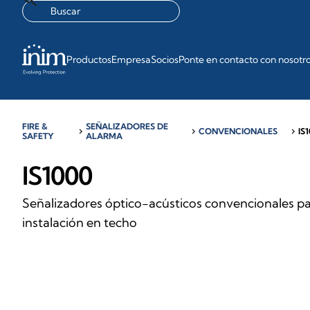
Productos
Empresa
Socios
Ponte en contacto con nosotr
FIRE &
SEÑALIZADORES DE
chevron_right
chevron_right
CONVENCIONALES
chevron_right
IS
SAFETY
ALARMA
IS1000
Señalizadores óptico-acústicos convencionales p
instalación en techo