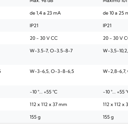
Máx. 98 dB
Máximo 101
de 1,4 a 23 mA
de 10 a 25
IP21
IP21
20 - 30 V CC
20 - 30 V 
W-3.5-7, O-3.5-8-7
W-3,5-10,2,
5
W-3-6,5, O-3-8-6,5
W-2,8-6,7, 
-10 °... +55 °C
-10 °... +55 
112 x 112 x 37 mm
112 x 112 x
155 g
155 g