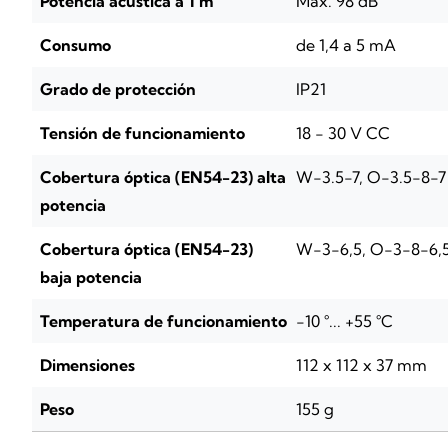
Potencia acústica a 1 m
Máx. 98 dB
Consumo
de 1,4 a 5 mA
Grado de protección
IP21
Tensión de funcionamiento
18 - 30 V CC
Cobertura óptica (EN54-23) alta
W-3.5-7, O-3.5-8-7
potencia
Cobertura óptica (EN54-23)
W-3-6,5, O-3-8-6,
baja potencia
Temperatura de funcionamiento
-10 °... +55 °C
Dimensiones
112 x 112 x 37 mm
Peso
155 g