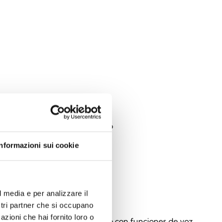
021
zador óptico-acústico de techo
Informazioni sui cookie
l media e per analizzare il
050
ostri partner che si occupano
azioni che hai fornito loro o
zador óptico-acústico de techo con funciones de voz