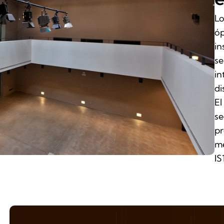
Lo
óp
in
se
in
di
El
se
pr
me
IS