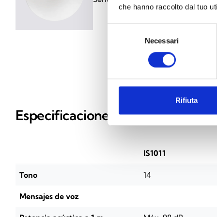
che hanno raccolto dal tuo uti
Selezione
Necessari
del
consenso
Rifiuta
Especificaciones técnicas
IS1011
Tono
14
Mensajes de voz