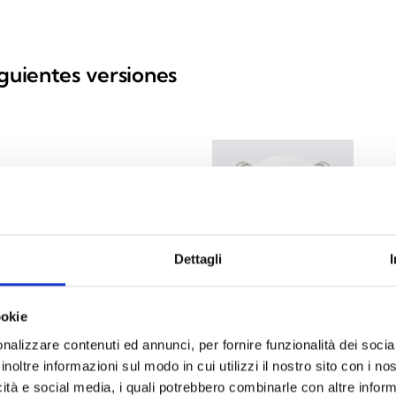
iguientes versiones
IS1
Señali
Dettagli
ookie
nalizzare contenuti ed annunci, per fornire funzionalità dei socia
IS1
inoltre informazioni sul modo in cui utilizzi il nostro sito con i n
icità e social media, i quali potrebbero combinarle con altre inform
 funciones de voz
Señali