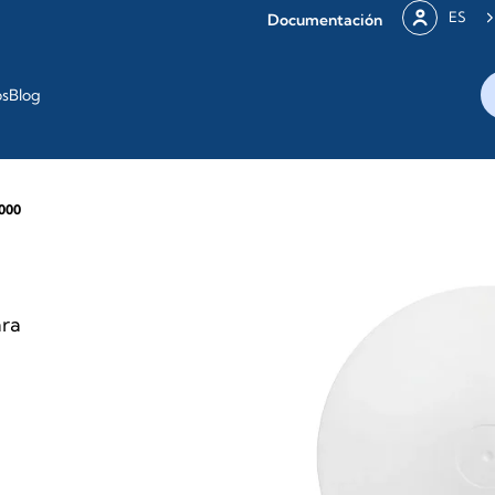
ES
Documentación
os
Blog
1000
ara