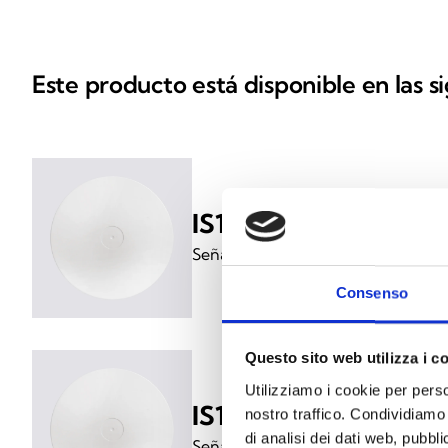
Este producto está disponible en las s
IS1011
Señalizador acústico de techo
Consenso
Questo sito web utilizza i c
Utilizziamo i cookie per perso
IS1030
nostro traffico. Condividiamo 
di analisi dei dati web, pubbl
Señalizador acústico de techo con