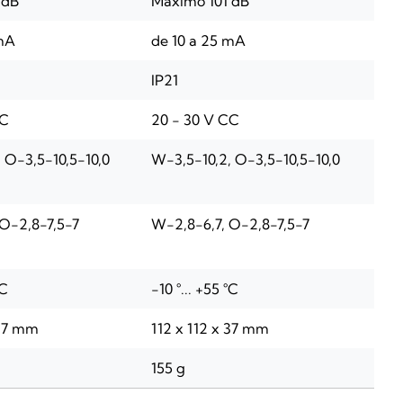
 dB
Máximo 101 dB
 mA
de 10 a 25 mA
IP21
CC
20 - 30 V CC
 O-3,5-10,5-10,0
W-3,5-10,2, O-3,5-10,5-10,0
O-2,8-7,5-7
W-2,8-6,7, O-2,8-7,5-7
°C
-10 °... +55 °C
 37 mm
112 x 112 x 37 mm
155 g