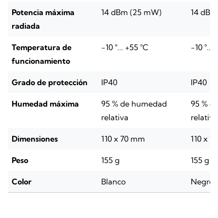
Potencia máxima
14 dBm (25 mW)
14 dBm
radiada
Temperatura de
-10 °... +55 °C
-10 °...
funcionamiento
Grado de protección
IP40
IP40
Humedad máxima
95 % de humedad
95 % d
relativa
relativa
Dimensiones
110 x 70 mm
110 x 
Peso
155 g
155 g
Color
Blanco
Negro