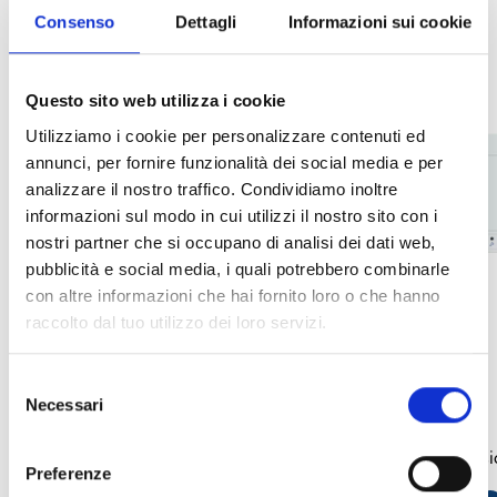
Consenso
Dettagli
Informazioni sui cookie
Questo sito web utilizza i cookie
Utilizziamo i cookie per personalizzare contenuti ed
annunci, per fornire funzionalità dei social media e per
analizzare il nostro traffico. Condividiamo inoltre
informazioni sul modo in cui utilizzi il nostro sito con i
nostri partner che si occupano di analisi dei dati web,
pubblicità e social media, i quali potrebbero combinarle
con altre informazioni che hai fornito loro o che hanno
raccolto dal tuo utilizzo dei loro servizi.
Selezione
WM110 y WM202SR
XWT100
Necessari
del
consenso
Módulos de entrada y salida
Módulo de expansió
Preferenze