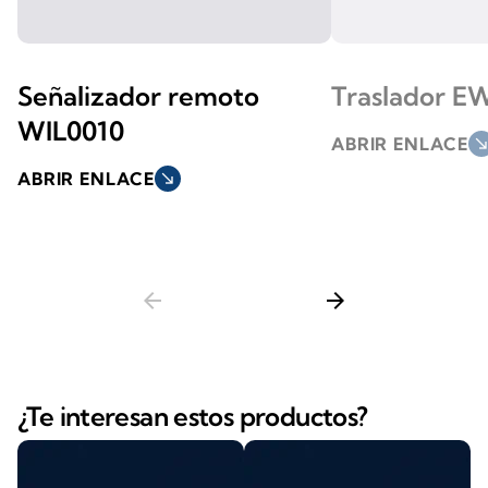
Señalizador remoto
Traslador E
WIL0010
ABRIR ENLACE
south_ea
ABRIR ENLACE
south_east
arrow_back
arrow_forward
¿Te interesan estos productos?