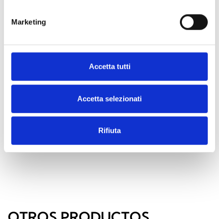
funcionamiento
Marketing
Potencia acústica
100 dB
Grado de protección
IP33
Accetta tutti
Dimensiones
80 x 80 x 32 mm
Peso
66 g
Accetta selezionati
Batería
2 pilas CR123A
Rifiuta
Cobertura óptica
W 2,5-7
OTROS PRODUCTOS