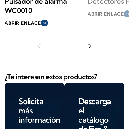
Pulsador de alarma
Detectores F
WC0010
ABRIR ENLACE
south_ea
ABRIR ENLACE
south_east
arrow_back
arrow_forward
¿Te interesan estos productos?
Solicita
Descarga
más
el
información
catálogo
de Fire &