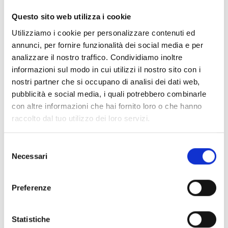
Questo sito web utilizza i cookie
Utilizziamo i cookie per personalizzare contenuti ed
annunci, per fornire funzionalità dei social media e per
analizzare il nostro traffico. Condividiamo inoltre
ESPECIFICACIONES
DOCUMENTACIÓN
informazioni sul modo in cui utilizzi il nostro sito con i
nostri partner che si occupano di analisi dei dati web,
pubblicità e social media, i quali potrebbero combinarle
Especificaciones técnicas
con altre informazioni che hai fornito loro o che hanno
raccolto dal tuo utilizzo dei loro servizi.
WIL0010
Selezione
Necessari
del
Humedad máxima
95 % de humedad relativa
consenso
Frecuencia
868 - 870 MHz
Preferenze
Potencia máxima radiada
14 dBm (25 mW)
Statistiche
Temperatura de
-10 °... +55 °C