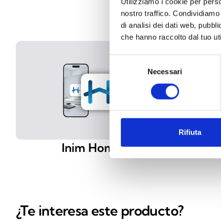
Utilizziamo i cookie per perso
nostro traffico. Condividiamo 
di analisi dei dati web, pubbl
che hanno raccolto dal tuo uti
Selezione
Necessari
del
consenso
Rifiuta
Inim Home
Ini
¿Te interesa este producto?