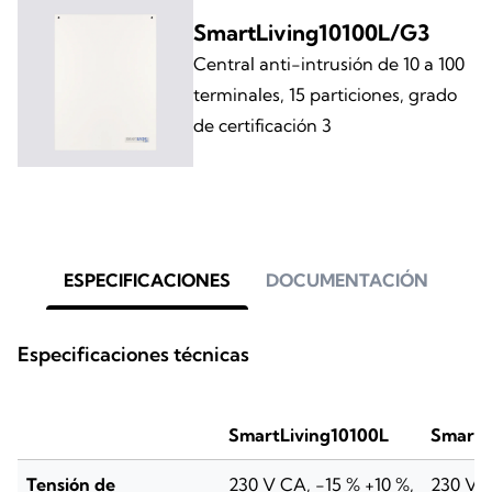
SmartLiving10100L/G3
Central anti-intrusión de 10 a 100
terminales, 15 particiones, grado
de certificación 3
ESPECIFICACIONES
DOCUMENTACIÓN
Especificaciones técnicas
SmartLiving10100L
SmartL
Tensión de
230 V CA, -15 % +10 %,
230 V C