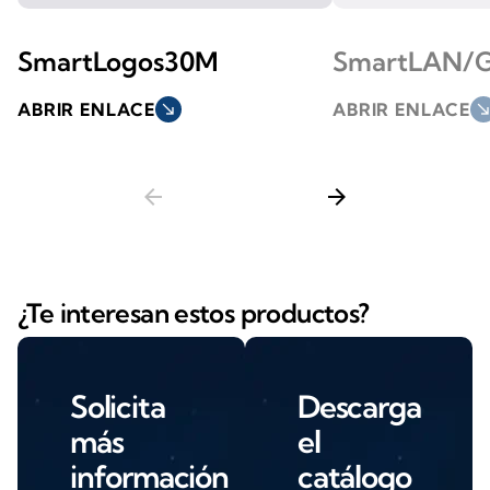
SmartLogos30M
SmartLAN/
ABRIR ENLACE
south_east
ABRIR ENLACE
south_ea
arrow_back
arrow_forward
¿Te interesan estos productos?
Solicita
Descarga
más
el
información
catálogo