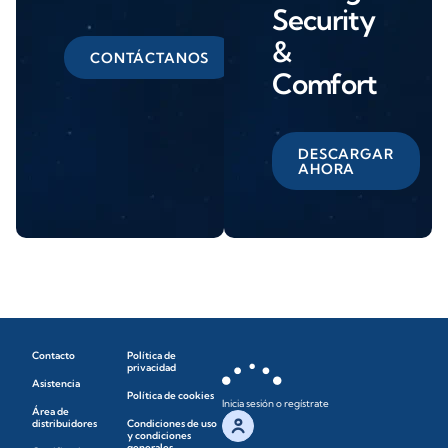
Security
&
CONTÁCTANOS
Comfort
DESCARGAR
AHORA
Contacto
Política de
privacidad
Asistencia
Política de cookies
Inicia sesión o regístrate
Área de
distribuidores
Condiciones de uso
y condiciones
generales