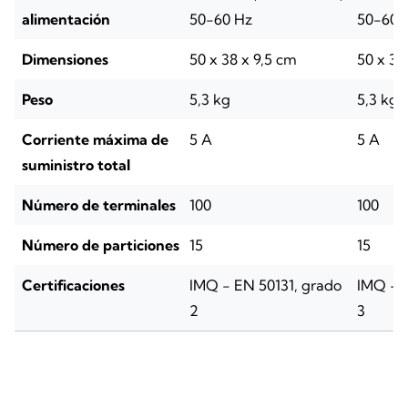
alimentación
50-60 Hz
50-60 
Dimensiones
50 x 38 x 9,5 cm
50 x 38
Peso
5,3 kg
5,3 kg
Corriente máxima de
5 A
5 A
suministro total
Número de terminales
100
100
Número de particiones
15
15
Certificaciones
IMQ - EN 50131, grado
IMQ - E
2
3