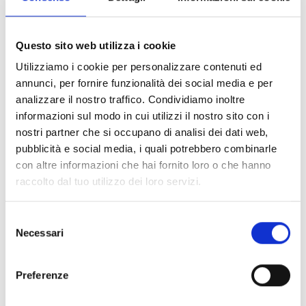
SmartLiving505
Questo sito web utilizza i cookie
Central anti-intrusión de 5
Utilizziamo i cookie per personalizzare contenuti ed
terminales, 5 particiones
annunci, per fornire funzionalità dei social media e per
analizzare il nostro traffico. Condividiamo inoltre
informazioni sul modo in cui utilizzi il nostro sito con i
nostri partner che si occupano di analisi dei dati web,
pubblicità e social media, i quali potrebbero combinarle
SmartLiving515
con altre informazioni che hai fornito loro o che hanno
Central anti-intrusión de 5 a 15
raccolto dal tuo utilizzo dei loro servizi.
terminales, 5 particiones
Selezione
Necessari
del
consenso
Preferenze
SmartLiving1050