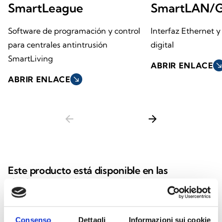
SmartLeague
SmartLAN/
Software de programación y control
Interfaz Ethernet 
para centrales antintrusión
digital
SmartLiving
ABRIR ENLACE
south_ea
ABRIR ENLACE
south_east
arrow_back
arrow_forward
Este producto está disponible en las
siguientes versiones
Consenso
Dettagli
Informazioni sui cookie