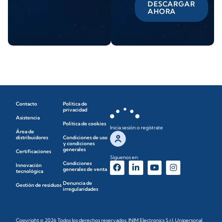
DESCARGAR
AHORA
Contacto
Política de
privacidad
Asistencia
Política de cookies
Inicia sesión o regístrate
Área de
distribuidores
Condiciones de uso
y condiciones
generales
Certificaciones
Síguenos en:
Condiciones
Innovación
generales de venta
tecnológica
Denuncia de
Gestión de residuos
irregularidades
Copyright © 2026 Todos los derechos reservados. INIM Electronics S.r.l. Unipersonal,