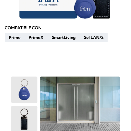
COMPATIBLE CON
Prime
PrimeX
SmartLiving
Sol LAN/S