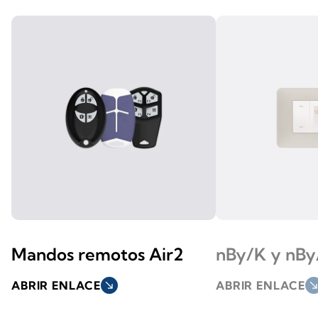
Mandos remotos Air2
nBy/K y nBy
ABRIR ENLACE
south_east
ABRIR ENLACE
south_ea