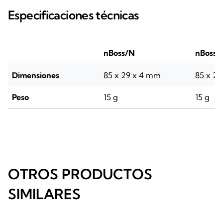
Especificaciones técnicas
nBoss/N
nBoss/
Dimensiones
85 x 29 x 4 mm
85 x 2
Peso
15 g
15 g
OTROS PRODUCTOS
SIMILARES