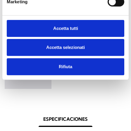
Marketing
nBoss/R
Llavero de piel, color rojo
Accetta tutti
Accetta selezionati
nCard
Rifiuta
Tarjeta de plástico
ESPECIFICACIONES