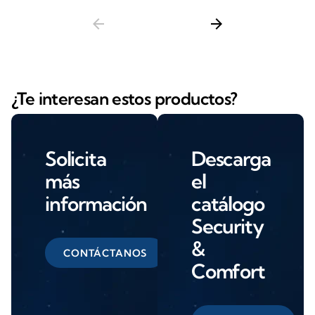
arrow_back
arrow_forward
¿Te interesan estos productos?
Solicita
Descarga
más
el
información
catálogo
Security
&
CONTÁCTANOS
Comfort