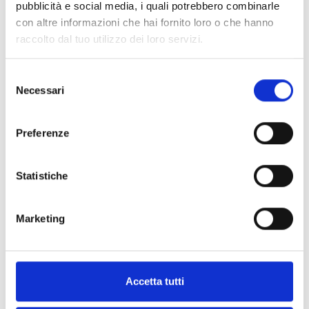
pubblicità e social media, i quali potrebbero combinarle
Air2-QDT600W
con altre informazioni che hai fornito loro o che hanno
raccolto dal tuo utilizzo dei loro servizi.
Selezione
Necessari
del
Air2-MC200/S
consenso
Preferenze
Air2-MC300
Statistiche
Marketing
Air2-MC400
Accetta tutti