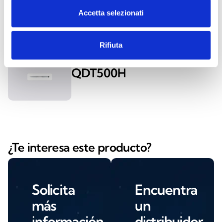
Accetta selezionati
BIC100
Rifiuta
QDT500H
¿Te interesa este producto?
Solicita
Encuentra
más
un
información
distribuidor