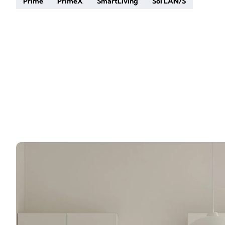
Prime
PrimeX
SmartLiving
Sol LAN/S