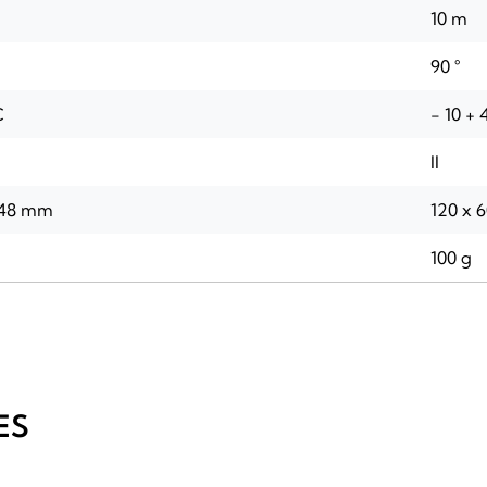
10 m
90 °
C
- 10 + 
II
x 48 mm
120 x 
100 g
ES