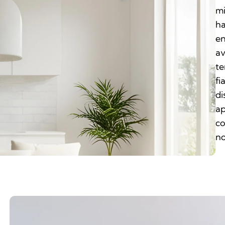
mi
ha
en
av
te
fi
di
ap
co
no