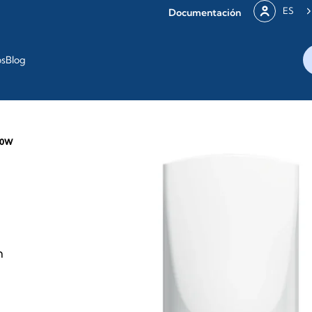
ES
Documentación
os
Blog
00W
n