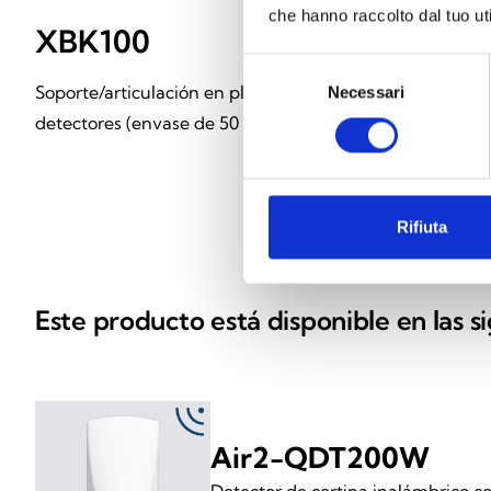
che hanno raccolto dal tuo uti
XBK100
Selezione
Soporte/articulación en plástico para
Necessari
del
consenso
detectores (envase de 50 unidades)
Rifiuta
Este producto está disponible en las s
Air2-QDT200W
Detector de cortina inalámbrico c