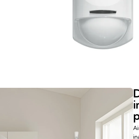
D
i
p
Ai
in