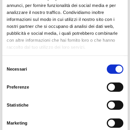
annunci, per fornire funzionalità dei social media e per
con doble tecnología y función
analizzare il nostro traffico. Condividiamo inoltre
antienmascaramiento, color
informazioni sul modo in cui utilizzi il nostro sito con i
blanco
nostri partner che si occupano di analisi dei dati web,
pubblicità e social media, i quali potrebbero combinarle
con altre informazioni che hai fornito loro o che hanno
Air2-QDT600W/M
raccolto dal tuo utilizzo dei loro servizi.
Detector tipo cortina inalámbrico
Selezione
con doble tecnología y función
Necessari
del
antienmascaramiento, color
consenso
marrón
Preferenze
Statistiche
ESPECIFICACIONES
DOCUMENTACIÓN
Marketing