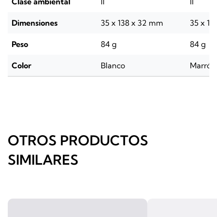
Clase ambiental
II
II
Dimensiones
35 x 138 x 32 mm
35 x 1
Peso
84 g
84 g
Color
Blanco
Marrón
OTROS PRODUCTOS
SIMILARES