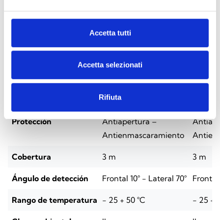
Especificaciones técnicas
Accetta tutti
Air2-QDT600WB
Air2-
Accetta selezionati
Fuente de
Batería de litio CR17450
Batería
alimentación
– 3 V (duración
– 3 V (
Rifiuta
estimada 3 años)
estimad
Protección
Antiapertura –
Antiape
Antienmascaramiento
Antien
Cobertura
3 m
3 m
Ángulo de detección
Frontal 10° - Lateral 70°
Frontal 
Rango de temperatura
- 25 + 50 °C
- 25 + 