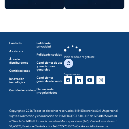
Contacto
Política de
privacidad
Asistencia
Política de cookies
Inicia sesión o regístrate
Área de
distribuidores
Condiciones de uso
y condiciones
generales
Certificaciones
Síguenos en:
Condiciones
Innovación
generales de venta
tecnológica
Denuncia de
Gestión de residuos
irregularidades
Copyright © 2026 Todos los derechos reservados. INIM Electronics S.r.l. Unipersonal,
sujeta a la dirección y coordinación de INIM PROJECT S.R.L. N.º de IVA 01855460448,
n.º Rea AP – 178890. Domicilio social en Monteprandone (AP), Via dei Lavoratori n.º
10, 63076, Frazione Centobuchi - Tel. 0735 705007 - Capital social totalmente