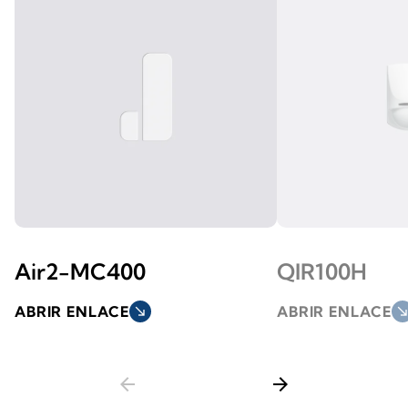
Air2-MC400
QIR100H
ABRIR ENLACE
south_east
ABRIR ENLACE
south_ea
arrow_back
arrow_forward