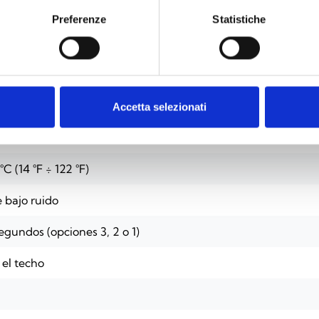
Preferenze
Statistiche
 CC
Accetta selezionati
A a 12 Vcc
 °C (14 °F ÷ 122 °F)
e bajo ruido
segundos (opciones 3, 2 o 1)
 el techo