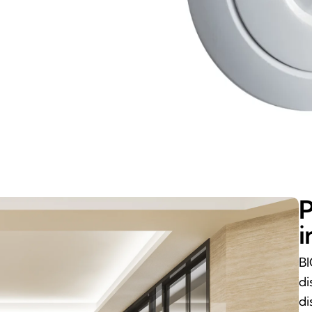
P
i
BI
di
di