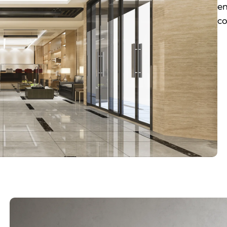
en
co