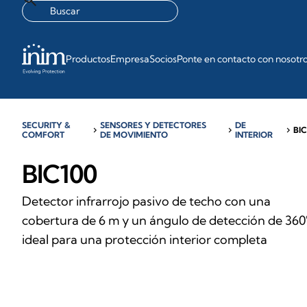
Productos
Empresa
Socios
Ponte en contacto con nosotr
SECURITY &
SENSORES Y DETECTORES
DE
chevron_right
chevron_right
chevron_right
BIC
COMFORT
DE MOVIMIENTO
INTERIOR
BIC100
Detector infrarrojo pasivo de techo con una
cobertura de 6 m y un ángulo de detección de 360°
ideal para una protección interior completa