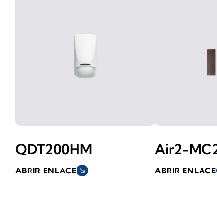
QDT200HM
Air2-MC
ABRIR ENLACE
south_east
ABRIR ENLACE