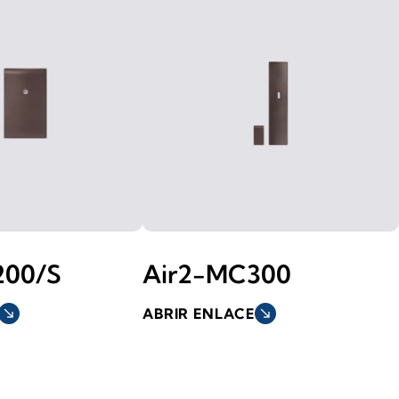
200/S
Air2-MC300
south_east
ABRIR ENLACE
south_east