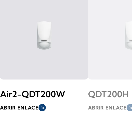
Air2-QDT200W
QDT200H
ABRIR ENLACE
south_east
ABRIR ENLACE
south_east