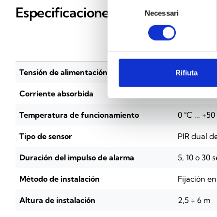
Selezione
Especificaciones técnicas
Necessari
del
consenso
BIC100
Tensión de alimentación
9 V ~ 16 V
Rifiuta
Corriente absorbida
Máx. 20 m
Temperatura de funcionamiento
0 °C ... +50
Tipo de sensor
PIR dual d
Duración del impulso de alarma
5, 10 o 30 
Método de instalación
Fijación en
Altura de instalación
2,5 ÷ 6 m