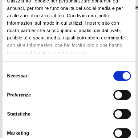
Utilizziamo i cookie per personalizzare contenuti ed
unidades), color blanco
unidades), color ne
annunci, per fornire funzionalità dei social media e per
analizzare il nostro traffico. Condividiamo inoltre
informazioni sul modo in cui utilizzi il nostro sito con i
arrow_back
arrow_forward
nostri partner che si occupano di analisi dei dati web,
pubblicità e social media, i quali potrebbero combinarle
Este producto está disponible en las
con altre informazioni che hai fornito loro o che hanno
siguientes versiones
raccolto dal tuo utilizzo dei loro servizi.
Selezione
Necessari
del
Alien/S
consenso
Teclado de control para sistemas
Preferenze
de alarma con pantalla de 4,3″
Statistiche
Marketing