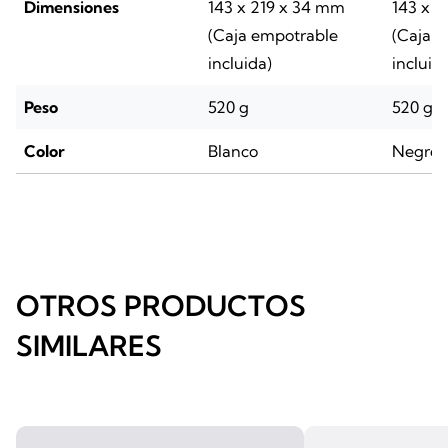
Dimensiones
143 x 219 x 34 mm
143 x 
(Caja empotrable
(Caja 
incluida)
incluid
Peso
520 g
520 g
Color
Blanco
Negro
OTROS PRODUCTOS
SIMILARES