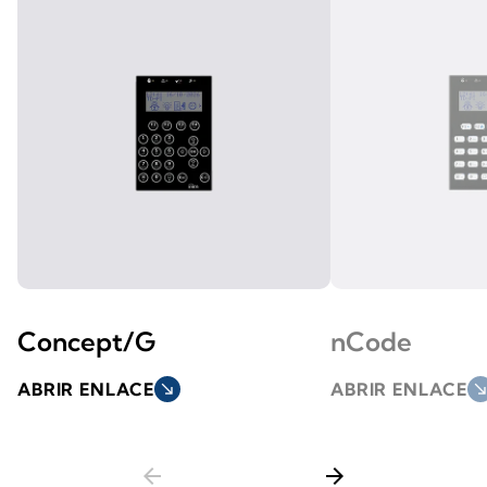
Concept/G
nCode
ABRIR ENLACE
south_east
ABRIR ENLACE
south_ea
arrow_back
arrow_forward