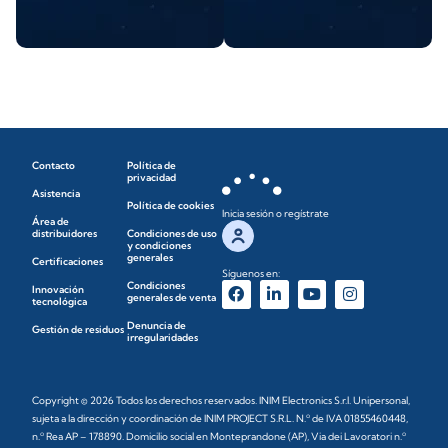
Contacto
Política de
privacidad
Asistencia
Política de cookies
Inicia sesión o regístrate
Área de
distribuidores
Condiciones de uso
y condiciones
generales
Certificaciones
Síguenos en:
Condiciones
Innovación
generales de venta
tecnológica
Denuncia de
Gestión de residuos
irregularidades
Copyright © 2026 Todos los derechos reservados. INIM Electronics S.r.l. Unipersonal,
sujeta a la dirección y coordinación de INIM PROJECT S.R.L. N.º de IVA 01855460448,
n.º Rea AP – 178890. Domicilio social en Monteprandone (AP), Via dei Lavoratori n.º