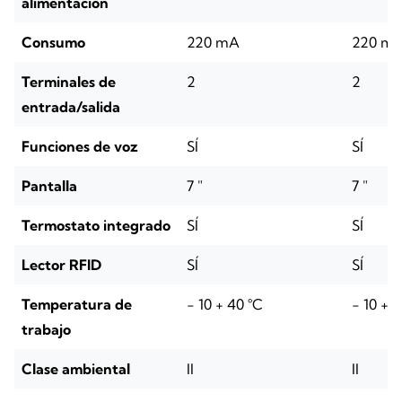
alimentación
Consumo
220 mA
220 m
Terminales de
2
2
entrada/salida
Funciones de voz
SÍ
SÍ
Pantalla
7 "
7 "
Termostato integrado
SÍ
SÍ
Lector RFID
SÍ
SÍ
Temperatura de
- 10 + 40 °C
- 10 + 
trabajo
Clase ambiental
II
II