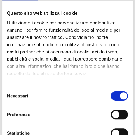
Documents
(6992)
Tout sélectionner
Questo sito web utilizza i cookie
Connectez‑vous avant de télécharger les contenus
Utilizziamo i cookie per personalizzare contenuti ed
lock
marqués par une icône
annunci, per fornire funzionalità dei social media e per
analizzare il nostro traffico. Condividiamo inoltre
informazioni sul modo in cui utilizzi il nostro sito con i
Accessoires pour socles EB00
- Matériaux
(47)
nostri partner che si occupano di analisi dei dati web,
pubblicità e social media, i quali potrebbero combinarle
con altre informazioni che hai fornito loro o che hanno
Accessoires pour les tests des détecteurs
-
raccolto dal tuo utilizzo dei loro servizi.
Matériaux
(6)
Selezione
Accessoires pour détecteurs Enea
- Matériaux
(35)
Necessari
del
consenso
Accessoires Senseware
- Matériaux
(2)
Preferenze
Accessoires de la série Industrial
- Matériaux
(17)
Statistiche