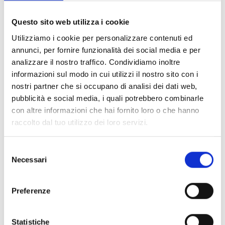
Documents
(6992)
Tout sélectionner
Questo sito web utilizza i cookie
Connectez‑vous avant de télécharger les contenus
Utilizziamo i cookie per personalizzare contenuti ed
lock
marqués par une icône
annunci, per fornire funzionalità dei social media e per
analizzare il nostro traffico. Condividiamo inoltre
informazioni sul modo in cui utilizzi il nostro sito con i
Accessoires pour socles EB00
- Matériaux
(47)
nostri partner che si occupano di analisi dei dati web,
pubblicità e social media, i quali potrebbero combinarle
con altre informazioni che hai fornito loro o che hanno
Accessoires pour les tests des détecteurs
-
raccolto dal tuo utilizzo dei loro servizi.
Matériaux
(6)
Selezione
Accessoires pour détecteurs Enea
- Matériaux
(35)
Necessari
del
consenso
Accessoires Senseware
- Matériaux
(2)
Preferenze
Accessoires de la série Industrial
- Matériaux
(17)
Statistiche