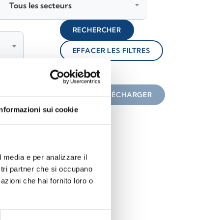
Tous les secteurs
RECHERCHER
EFFACER LES FILTRES
lock
une icône
TÉLÉCHARGER
Informazioni sui cookie
l media e per analizzare il
ostri partner che si occupano
azioni che hai fornito loro o