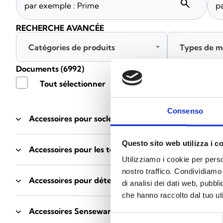
search
RECHERCHE AVANCÉE
Catégories de produits
Types de m
Documents
(6992)
Tout sélectionner
Connec
Consenso
Accessoires pour socles EB00
- Matériaux
(47)
Questo sito web utilizza i c
Accessoires pour les tests des détecteurs
- Matériau
Utilizziamo i cookie per perso
nostro traffico. Condividiamo 
Accessoires pour détecteurs Enea
- Matériaux
(35)
di analisi dei dati web, pubbl
che hanno raccolto dal tuo uti
Accessoires Senseware
- Matériaux
(2)
Selezione