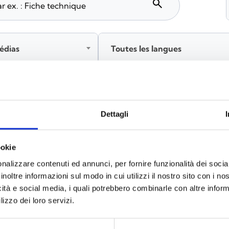
search
édias
Toutes les langues
tez‑vous avant de télécharger les contenus marqués par 
Dettagli
ookie
x
(6)
nalizzare contenuti ed annunci, per fornire funzionalità dei socia
inoltre informazioni sul modo in cui utilizzi il nostro sito con i n
icità e social media, i quali potrebbero combinarle con altre inform
lizzo dei loro servizi.