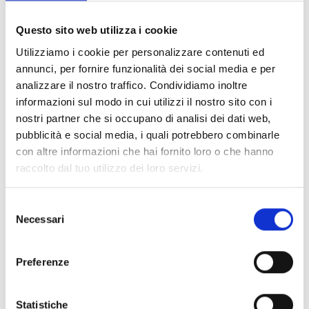
Documents
(6992)
Tout sélectionner
Questo sito web utilizza i cookie
Connectez‑vous avant de télécharger les contenus
Utilizziamo i cookie per personalizzare contenuti ed
lock
marqués par une icône
annunci, per fornire funzionalità dei social media e per
analizzare il nostro traffico. Condividiamo inoltre
informazioni sul modo in cui utilizzi il nostro sito con i
Accessoires pour socles EB00
- Matériaux
(47)
nostri partner che si occupano di analisi dei dati web,
pubblicità e social media, i quali potrebbero combinarle
con altre informazioni che hai fornito loro o che hanno
Accessoires pour les tests des détecteurs
-
raccolto dal tuo utilizzo dei loro servizi.
Matériaux
(6)
Selezione
Accessoires pour détecteurs Enea
- Matériaux
(35)
Necessari
del
consenso
Accessoires Senseware
- Matériaux
(2)
Preferenze
Accessoires de la série Industrial
- Matériaux
(17)
Statistiche