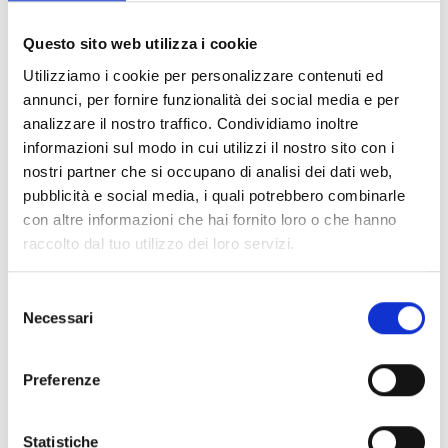
Documents
(6992)
Tout sélectionner
Questo sito web utilizza i cookie
Connectez‑vous avant de télécharger les contenus
Utilizziamo i cookie per personalizzare contenuti ed
lock
marqués par une icône
annunci, per fornire funzionalità dei social media e per
analizzare il nostro traffico. Condividiamo inoltre
informazioni sul modo in cui utilizzi il nostro sito con i
Accessoires pour socles EB00
- Matériaux
(47)
nostri partner che si occupano di analisi dei dati web,
pubblicità e social media, i quali potrebbero combinarle
con altre informazioni che hai fornito loro o che hanno
Accessoires pour les tests des détecteurs
-
raccolto dal tuo utilizzo dei loro servizi.
Matériaux
(6)
Selezione
Accessoires pour détecteurs Enea
- Matériaux
(35)
Necessari
del
consenso
Accessoires Senseware
- Matériaux
(2)
Preferenze
Accessoires de la série Industrial
- Matériaux
(17)
Statistiche